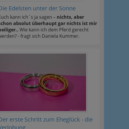
Die Edelsten unter der Sonne
Euch kann ich´s ja sagen –
nichts, aber
schon absolut überhaupt gar nichts ist mir
heiliger..
Wie kann ich dem Pferd gerecht
werden? - fragt sich Daniela Kummer.
Der erste Schritt zum Eheglück - die
Verlobung