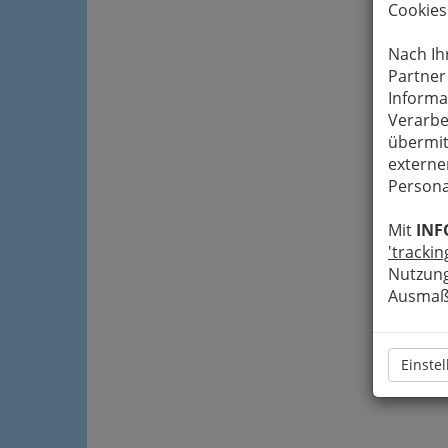
Cookies
Nach Ih
Partner
Informa
Verarbe
übermit
externe
Persona
Mit
INF
'trackin
Nutzung
Ausmaß 
Einste