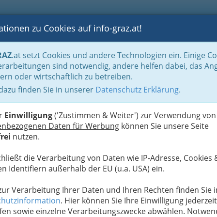
tionen zu Cookies auf info-graz.at!
B
F
G
B
GEN
LOGS
OTOS
ASTRONOMIE
RANCHEN
RAZ
.at setzt Cookies und andere Technologien ein. Einige C
bäder in der Steiermark
rarbeitungen sind notwendig, andere helfen dabei, das An
ern oder wirtschaftlich zu betreiben.
 dazu finden Sie in unserer
Datenschutz Erklärung
.
N
er
Einwilligung
('Zustimmen & Weiter') zur Verwendung von
enbezogenen Daten für Werbung
können Sie unsere Seite
rei
nutzen.
chließt die Verarbeitung von Daten wie IP-Adresse, Cookies 
n Identifiern außerhalb der EU (u.a. USA) ein.
 zur Verarbeitung Ihrer Daten und Ihren Rechten finden Sie i
hutzinformation
. Hier können Sie Ihre Einwilligung jederzeit
fen sowie einzelne Verarbeitungszwecke abwählen. Notwen