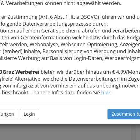
 & Verarbeitungen können nicht abgewählt werden.
rer Zustimmung (Art. 6 Abs. 1 lit. a DSGVO) führen wir und 
 folgende Datenverarbeitungsprozesse durch:
tionen auf einem Gerät speichern, abrufen und verarbeiten
iten von Geräteinformationen welche aktiv durch das Endg
telt werden, Webanalyse, Webseiten-Optimierung, Anzeige
r (embed) Inhalte, Personalisierung von Werbung und Inhal
lisierte Werbung auf Basis von Login-Daten, Werbeerfolg
OGraz Werbefrei
bieten wir darüber hinaus um € 4,99/Mona
gfreie'
Alternative, welche die Datenverarbeitungen im Zuge
 von info-graz.at von vornherein auf das unbedingt notwen
beschränkt – nähere Infos dazu finden Sie
hier
llungen
Login
Zustimmen &