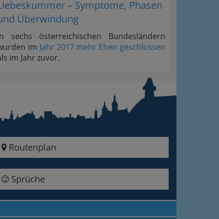
Liebeskummer – Symptome, Phasen
und Überwindung
In sechs österreichischen Bundesländern
wurden im
Jahr 2017 mehr Ehen geschlossen
als im Jahr zuvor.
Routenplan
Sprüche