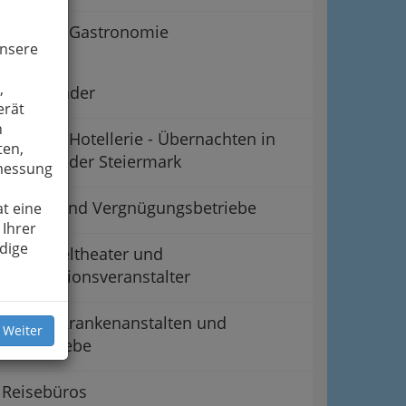
Gastronomie
unsere
,
Hallenbäder
erät
n
Hotellerie - Übernachten in
ten,
der Steiermark
smessung
Kultur- und Vergnügungsbetriebe
t eine
 Ihrer
dige
Lichtspieltheater und
Audiovisionsveranstalter
Private Krankenanstalten und
 Weiter
Kurbetriebe
Reisebüros