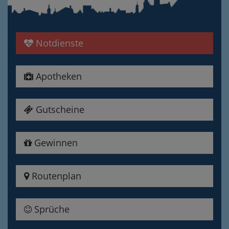
Notdienste
Apotheken
Gutscheine
Gewinnen
Routenplan
Sprüche