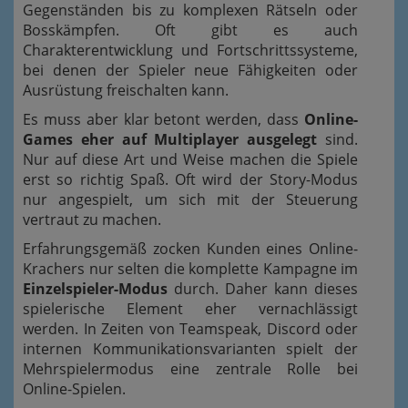
Gegenständen bis zu komplexen Rätseln oder
Bosskämpfen. Oft gibt es auch
Charakterentwicklung und Fortschrittssysteme,
bei denen der Spieler neue Fähigkeiten oder
Ausrüstung freischalten kann.
Es muss aber klar betont werden, dass
Online-
Games eher auf Multiplayer ausgelegt
sind.
Nur auf diese Art und Weise machen die Spiele
erst so richtig Spaß. Oft wird der Story-Modus
nur angespielt, um sich mit der Steuerung
vertraut zu machen.
Erfahrungsgemäß zocken Kunden eines Online-
Krachers nur selten die komplette Kampagne im
Einzelspieler-Modus
durch. Daher kann dieses
spielerische Element eher vernachlässigt
werden. In Zeiten von Teamspeak, Discord oder
internen Kommunikationsvarianten spielt der
Mehrspielermodus eine zentrale Rolle bei
Online-Spielen.