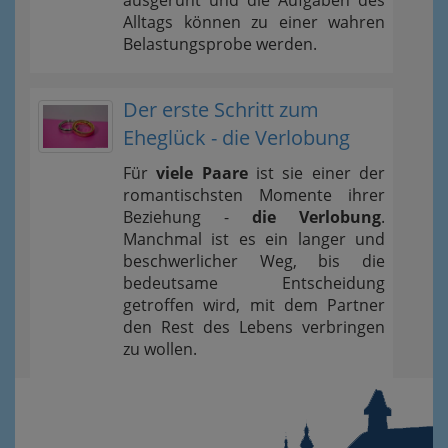
ausgeruht und die Aufgaben des
Alltags können zu einer wahren
Belastungsprobe werden.
Der erste Schritt zum
Eheglück - die Verlobung
Für
viele Paare
ist sie einer der
romantischsten Momente ihrer
Beziehung -
die Verlobung
.
Manchmal ist es ein langer und
beschwerlicher Weg, bis die
bedeutsame Entscheidung
getroffen wird, mit dem Partner
den Rest des Lebens verbringen
zu wollen.