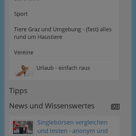
Sport
Tiere Graz und Umgebung - (fast) alles
rund um Haustiere
Vereine
Urlaub - einfach raus
Tipps
News und Wissenswertes
Singlebörsen vergleichen
und testen - anonym und