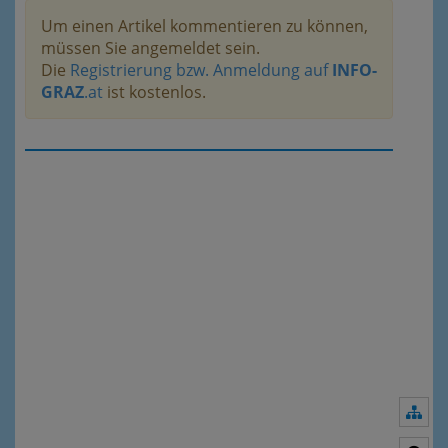
Um einen Artikel kommentieren zu können,
müssen Sie angemeldet sein.
Die
Registrierung bzw. Anmeldung auf
INFO-
GRAZ
.at
ist kostenlos.
Nav