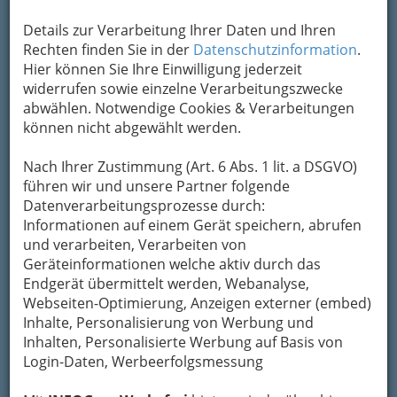
Details zur Verarbeitung Ihrer Daten und Ihren
Rechten finden Sie in der
Datenschutzinformation
.
Hier können Sie Ihre Einwilligung jederzeit
widerrufen sowie einzelne Verarbeitungszwecke
abwählen. Notwendige Cookies & Verarbeitungen
können nicht abgewählt werden.
Esoterik kommt aus dem Griechischen und
bedeutete in der antiken Philosophie etwas wie
Nach Ihrer Zustimmung (Art. 6 Abs. 1 lit. a DSGVO)
die Geheimlehre, die nicht jedem zugänglich sei.
führen wir und unsere Partner folgende
Heute verstehen wir darunter eine
Datenverarbeitungsprozesse durch:
Gegenbewegung zum wissenschaftlich-
Informationen auf einem Gerät speichern, abrufen
technologischen Denken, die thematisch breit
und verarbeiten, Verarbeiten von
gefächert ist: Innenschau im weiteren Sinne wie
Geräteinformationen welche aktiv durch das
Selbsterkenntnis und Lebenshilfe, Beschäftigung
Endgerät übermittelt werden, Webanalyse,
mit parapsychologischen Phänomenen, aber
Webseiten-Optimierung, Anzeigen externer (embed)
auch Meditation und Teilgebiete der alternativen
Inhalte, Personalisierung von Werbung und
Medizin gehören hierher.
Inhalten, Personalisierte Werbung auf Basis von
Login-Daten, Werbeerfolgsmessung
BeimThema Esoterik ist das Angebot in
Graz und Graz Umgebung so reichlich,