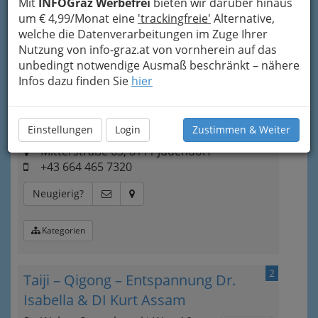
Mit
INFOGraz Werbefrei
bieten wir darüber hinaus
dass jeder und jede etwas Passendes
um € 4,99/Monat eine
'trackingfreie'
Alternative,
findet.
welche die Datenverarbeitungen im Zuge Ihrer
Nutzung von info-graz.at von vornherein auf das
Bezirksauswahl
unbedingt notwendige Ausmaß beschränkt – nähere
Infos dazu finden Sie
hier
Alle Bezirke
1
Ilona Lesjak
Einstellungen
Login
Zustimmen & Weiter
Mitterstraße 63, 8111 Judendorf
+43 664 465 7320
Neugierig?
Kategorien
2
Taiji – Qigong – Entspannung Dr.
Isabella & DI Kurt Assam