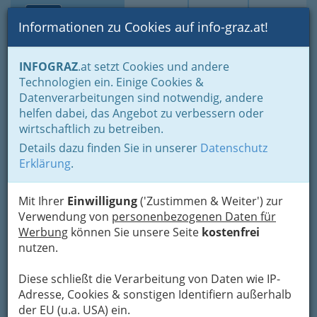
Toggle navi
Suche
Login
Menü
Informationen zu Cookies auf info-graz.at!
Home
Branchen
Freizeit & Sport
INFOGRAZ
.at setzt Cookies und andere
Esoterik - Graz und Graz Umgebung? Schwer abzugrenzen!
Technologien ein. Einige Cookies &
Datenverarbeitungen sind notwendig, andere
Wer beschäftigt sich in Graz
helfen dabei, das Angebot zu verbessern oder
wirtschaftlich zu betreiben.
und Graz Umgebung mit
Details dazu finden Sie in unserer
Datenschutz
Esoterik
Erklärung
.
Hoffen heißt: die Möglichkeit des Guten
Mit Ihrer
Einwilligung
('Zustimmen & Weiter') zur
erwarten; die Möglichkeit des Guten ist das
Verwendung von
personenbezogenen Daten für
Ewige. Sören Kierkegaard
Werbung
können Sie unsere Seite
kostenfrei
nutzen.
Diese schließt die Verarbeitung von Daten wie IP-
Adresse, Cookies & sonstigen Identifiern außerhalb
der EU (u.a. USA) ein.