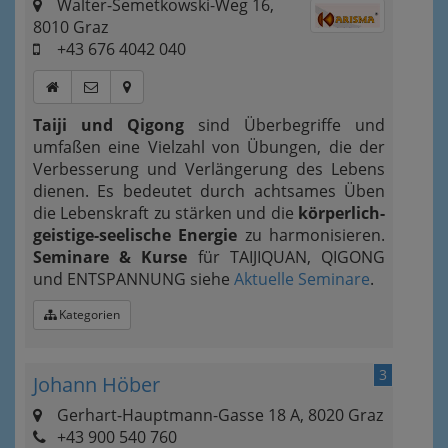
Walter-Semetkowski-Weg 16,
8010 Graz
+43 676 4042 040
Taiji
und
Qigong
sind Überbegriffe und
umfaßen eine Vielzahl von Übungen, die der
Verbesserung und Verlängerung des Lebens
dienen. Es bedeutet durch achtsames Üben
die Lebenskraft zu stärken und die
körperlich-
geistige-seelische Energie
zu harmonisieren.
Seminare & Kurse
für TAIJIQUAN, QIGONG
und ENTSPANNUNG siehe
Aktuelle Seminare
.
Kategorien
3
Johann Höber
Gerhart-Hauptmann-Gasse 18 A, 8020 Graz
+43 900 540 760