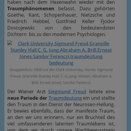
haben nach dem Hexenwahn wieder mit den
Traumphänomenen
befasst. Dazu gehörten
Goethe, Kant, Schopenhauer, Nietzsche und
Friedrich Hebbel, Gottfried Keller Fjodor
Dostojewski: von den
bedeutendsten
Dichtern
bis zu den modernen Psychologen.
Gruppenfoto 1909 vor der Clark University. Vorne: Sigmund
Freud, Granville Stanley Hall, C. G. Jung. Hinten: Abraham A.
Brill, Ernest Jones, Sandor Ferenczi
Der Wiener Arzt
Siegmund Freud
leitete eine
neue Periode der
Traumdeutung
ein und stellte
den Traum in den Dienst der Neurosen-Heilung.
Er bewies
ebenfalls
, dass der manifeste Traum,
an den wir uns erinnern, nur ein Bruchteil des
viel umfassenderen latenten Traumlebens ist,
von dem wir durch unsere Wachbewusstsein