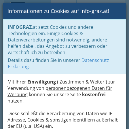
Toggle navi
Suche
Login
Menü
Informationen zu Cookies auf info-graz.at!
Home
Lifestyle
Gleichklang für Körper, Geist und Seele
INFOGRAZ
.at setzt Cookies und andere
Neues zur Selbsthilfe
Technologien ein. Einige Cookies &
Datenverarbeitungen sind notwendig, andere
Traumdeutung - Träume
helfen dabei, das Angebot zu verbessern oder
wirtschaftlich zu betreiben.
und ihre Bedeutung -
Details dazu finden Sie in unserer
Datenschutz
Traumdeuter Graz
Erklärung
.
Um den Sinn eines Traumes zu interpretieren,
Mit Ihrer
Einwilligung
('Zustimmen & Weiter') zur
muss man die
Signale aus der Tiefe unserer
Verwendung von
personenbezogenen Daten für
Seele
bzw. unseres Unterbewusstseins deuten
Werbung
können Sie unsere Seite
kostenfrei
und verstehen können.
nutzen.
Träume gibt es seit Entstehung
Diese schließt die Verarbeitung von Daten wie IP-
des Menschen. Sie begleiten
Adresse, Cookies & sonstigen Identifiern außerhalb
unser Leben von Geburt bis zu
der EU (u.a. USA) ein.