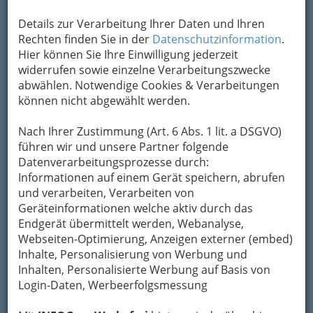
unserem Tod.
Details zur Verarbeitung Ihrer Daten und Ihren
Rechten finden Sie in der
Datenschutzinformation
.
Hier können Sie Ihre Einwilligung jederzeit
widerrufen sowie einzelne Verarbeitungszwecke
abwählen. Notwendige Cookies & Verarbeitungen
können nicht abgewählt werden.
Nach Ihrer Zustimmung (Art. 6 Abs. 1 lit. a DSGVO)
führen wir und unsere Partner folgende
Datenverarbeitungsprozesse durch:
Informationen auf einem Gerät speichern, abrufen
und verarbeiten, Verarbeiten von
Geräteinformationen welche aktiv durch das
Wer schläft, träumt. Froh kann man nur sein,
Endgerät übermittelt werden, Webanalyse,
dass man seine Träume nur selber erlebt.
Webseiten-Optimierung, Anzeigen externer (embed)
Inhalte, Personalisierung von Werbung und
Um den Sinn eines Traumes verstehen zu
Inhalten, Personalisierte Werbung auf Basis von
können, benötigt man einen Schlüssel, um die
Login-Daten, Werbeerfolgsmessung
Bilderschriften aus der Tiefe unserer Seele
deuten und verstehen
zu können.