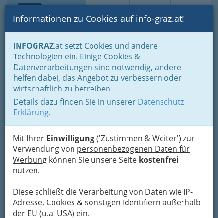
Toggle navi
Suche
Login
Menü
Informationen zu Cookies auf info-graz.at!
Home
Lifestyle
Gleichklang für Körper, Geist und Seele
INFOGRAZ
.at setzt Cookies und andere
Neues zur Selbsthilfe
Körperkerzen
Technologien ein. Einige Cookies &
Datenverarbeitungen sind notwendig, andere
Nav
Körperkerzen
helfen dabei, das Angebot zu verbessern oder
wirtschaftlich zu betreiben.
Details dazu finden Sie in unserer
Datenschutz
Erklärung
.
Die IL-DO® Körperkerze ist ein energetisiertes
Mit Ihrer
Einwilligung
('Zustimmen & Weiter') zur
Naturprodukt, das am Körper angewendet wird,
Verwendung von
personenbezogenen Daten für
zur Erreichung der
körperlichen Entspannung,
Werbung
können Sie unsere Seite
kostenfrei
der geistigen und seelischen Ausgewogenheit,
nutzen.
sowie der Reinigung der Aura
. Sie bringt
Erleichterung bei Schmerzen und verringert den
Diese schließt die Verarbeitung von Daten wie IP-
Druck bei Entzündungen oder Eiterherden. Sie
Adresse, Cookies & sonstigen Identifiern außerhalb
besteht aus reiner Baumwolle, reinem
der EU (u.a. USA) ein.