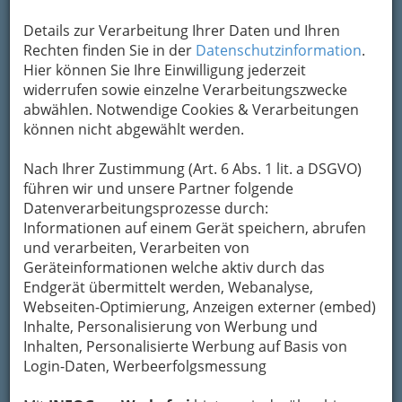
Bienenwachs und verschiedenen
Kräuteressenzen.
Details zur Verarbeitung Ihrer Daten und Ihren
Rechten finden Sie in der
Datenschutzinformation
.
Die Kerze wird direkt auf der Haut aufgesetzt
Hier können Sie Ihre Einwilligung jederzeit
und an ihrem breiteren Ende angezündet. Der
widerrufen sowie einzelne Verarbeitungszwecke
Hohlraum der Kerze füllt sich mit dem warmen
abwählen. Notwendige Cookies & Verarbeitungen
Rauch, solange die Flamme geschlossen ist,
können nicht abgewählt werden.
werden dadurch die Wirkstoffe der Kräuter in
die Haut transportiert. Nach einigen Minuten
Nach Ihrer Zustimmung (Art. 6 Abs. 1 lit. a DSGVO)
öffnet sich die Flamme und der, durch
führen wir und unsere Partner folgende
Kamineffekt entstehende Sog wirkt nicht nur
Datenverarbeitungsprozesse durch:
entspannend und Durchblutung fördernd,
Informationen auf einem Gerät speichern, abrufen
sondern vor allem reinigend auf energetischer
und verarbeiten, Verarbeiten von
Ebene.
Geräteinformationen welche aktiv durch das
Durch ihre entspannende,
Endgerät übermittelt werden, Webanalyse,
entzündungshemmende und entgiftende
Webseiten-Optimierung, Anzeigen externer (embed)
Wirkung eignet sich die IL-DO® Körperkerze zum
Inhalte, Personalisierung von Werbung und
alleinigen Einsatz, zum kombinieren mit anderen
Inhalten, Personalisierte Werbung auf Basis von
Anwendungen und auch hervorragend zur
Login-Daten, Werbeerfolgsmessung
Unterstützung von Therapien.