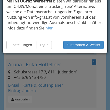
Mit
INFOGraz Werbefrei
bieten wir darüber hinaus
Die Anwendung der IL-DO® Körperkerze ist
um € 4,99/Monat eine
'trackingfreie'
Alternative,
einfach und vielseitig einsetzbar. In einem
Tages-
welche die Datenverarbeitungen im Zuge Ihrer
Seminar
lernen Sie alles über die Kerzen und
Nutzung von info-graz.at von vornherein auf das
deren Anwendungsmöglichkeiten, danach
unbedingt notwendige Ausmaß beschränkt – nähere
können Sie selbst die Kerzen anwenden, für Ihre
Infos dazu finden Sie
hier
Familie und Freunde, oder auch gewerblich.
Bezirksauswahl
Einstellungen
Login
Zustimmen & Weiter
Alle Bezirke
1
Aruna - Erika Hoffellner
Schulstrasse 17 3, 8111 Judendorf
+43 676 945 4780
E-Mail
Karte & Routenplaner
Eintrag ändern
Kategorien