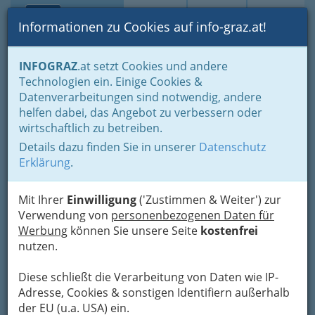
Toggle navi
Suche
Login
Menü
Informationen zu Cookies auf info-graz.at!
Home
Branchen
Freizeit & Sport
INFOGRAZ
.at setzt Cookies und andere
Technologien ein. Einige Cookies &
Datenverarbeitungen sind notwendig, andere
Und notfalls leiden wir an
helfen dabei, das Angebot zu verbessern oder
uns selbst - Martin Krusche
wirtschaftlich zu betreiben.
Details dazu finden Sie in unserer
Datenschutz
Dann kamen noch ein paar Schätzchen ins Spiel,
Erklärung
.
da staune ich
vor allem,
welche Gehässigkeit
mit solchen Leuten durchgeht, wenn sie sich
Mit Ihrer
Einwilligung
('Zustimmen & Weiter') zur
angefochten fühlen.
Verwendung von
personenbezogenen Daten für
Und notfalls leiden wir an uns
Werbung
können Sie unsere Seite
kostenfrei
selbst
nutzen.
Das erste Jahrzehnt meines Lebens als Künstler
Diese schließt die Verarbeitung von Daten wie IP-
begann 1977 und war
von überaus
Adresse, Cookies & sonstigen Identifiern außerhalb
romantischen Verläufen geprägt
. Dazu
der EU (u.a. USA) ein.