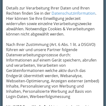
gehörten das notorische Schreiben von
Gedichten, durchzechte Nächte, Phantasien von
Details zur Verarbeitung Ihrer Daten und Ihren
wachsender Bedeutung und das
Abarbeiten
Rechten finden Sie in der
Datenschutzinformation
.
von Autoritätskonflikten an etablierten
Hier können Sie Ihre Einwilligung jederzeit
Leuten
.
widerrufen sowie einzelne Verarbeitungszwecke
abwählen. Notwendige Cookies & Verarbeitungen
können nicht abgewählt werden.
Nach Ihrer Zustimmung (Art. 6 Abs. 1 lit. a DSGVO)
führen wir und unsere Partner folgende
Datenverarbeitungsprozesse durch:
Informationen auf einem Gerät speichern, abrufen
und verarbeiten, Verarbeiten von
Geräteinformationen welche aktiv durch das
Endgerät übermittelt werden, Webanalyse,
Webseiten-Optimierung, Anzeigen externer (embed)
Es ist so fad in der Provinz: Mit Architekt Mark
Inhalte, Personalisierung von Werbung und
Blaschitz („SPLITTERWERK“) im Gleisdorfer „Drive
Inhalten, Personalisierte Werbung auf Basis von
in Wurm“
Login-Daten, Werbeerfolgsmessung
Das jüngste Jahrzehnt meines Lebens als