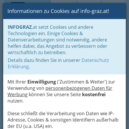
Toggle navi
Suche
Login
Menü
Informationen zu Cookies auf info-graz.at!
Home
Branchen
Gewerbe, Handwerk, Banken
INFOGRAZ
.at setzt Cookies und andere
Gewerbe & Handwerk, Gliederung der WKO
Technologien ein. Einige Cookies &
Landesinnung der Fußpfleger, Kosmetiker und Masseure
Datenverarbeitungen sind notwendig, andere
Dr. Peter Wasler - Arzt für
helfen dabei, das Angebot zu verbessern oder
wirtschaftlich zu betreiben.
Allgemeinmedizin
Details dazu finden Sie in unserer
Datenschutz
Morellenfeldgasse 4 /1, 8010 Graz
Erklärung
.
+43 316 826 067
+43 316 826 067 - 22
Mit Ihrer
Einwilligung
('Zustimmen & Weiter') zur
Verwendung von
personenbezogenen Daten für
Werbung
können Sie unsere Seite
kostenfrei
nutzen.
Karte
Diese schließt die Verarbeitung von Daten wie IP-
Adresse, Cookies & sonstigen Identifiern außerhalb
Karte anzeigen
der EU (u.a. USA) ein.