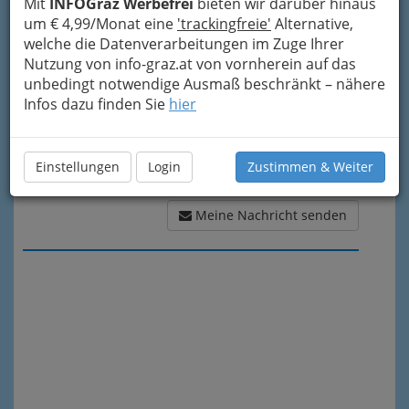
Meine Nachricht
Mit
INFOGraz Werbefrei
bieten wir darüber hinaus
um € 4,99/Monat eine
'trackingfreie'
Alternative,
welche die Datenverarbeitungen im Zuge Ihrer
Nutzung von info-graz.at von vornherein auf das
unbedingt notwendige Ausmaß beschränkt – nähere
Infos dazu finden Sie
hier
Einstellungen
Login
Zustimmen & Weiter
Meine Nachricht senden