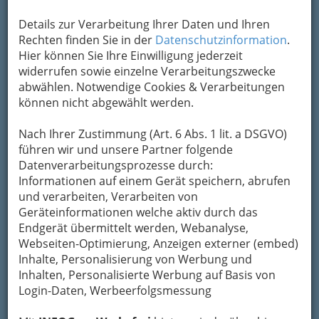
Kontaktaufnahme
Details zur Verarbeitung Ihrer Daten und Ihren
Um die Info-Graz Firmen
Rechten finden Sie in der
Datenschutzinformation
vor Spam-Mails zu
.
bewahren
Hier können Sie Ihre Einwilligung jederzeit
, verwenden wir an dieser Stelle zur
Übermittlung Ihrer Nachricht ein sicheres
widerrufen sowie einzelne Verarbeitungszwecke
Formular. Ihre Nachricht wird nach dem
abwählen. Notwendige Cookies & Verarbeitungen
Absenden umgehend per Mail an das
können nicht abgewählt werden.
Unternehmen Dr. Peter Wasler - Arzt für
Allgemeinmedizin weitergeleitet.
Nach Ihrer Zustimmung (Art. 6 Abs. 1 lit. a DSGVO)
führen wir und unsere Partner folgende
Mein Name
Datenverarbeitungsprozesse durch:
Informationen auf einem Gerät speichern, abrufen
und verarbeiten, Verarbeiten von
Meine Email Adresse
Geräteinformationen welche aktiv durch das
Endgerät übermittelt werden, Webanalyse,
Webseiten-Optimierung, Anzeigen externer (embed)
Inhalte, Personalisierung von Werbung und
Mein Betreff
Inhalten, Personalisierte Werbung auf Basis von
Login-Daten, Werbeerfolgsmessung