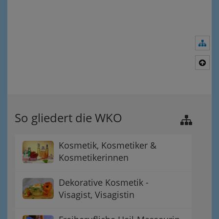
Nav
Nac
So gliedert die WKO
Kosmetik, Kosmetiker &
Kosmetikerinnen
Dekorative Kosmetik -
Visagist, Visagistin