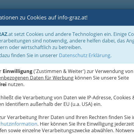
tionen zu Cookies auf info-graz.at!
B
F
G
B
GEN
LOGS
OTOS
ASTRONOMIE
RANCHEN
RAZ
.at setzt Cookies und andere Technologien ein. Einige C
be & Handwerk, Gliederung der WKO
Innung der ‚Sanitärtechniker Heizungst
rarbeitungen sind notwendig, andere helfen dabei, das An
ern oder wirtschaftlich zu betreiben.
 Anlagentechnik GmbH
 dazu finden Sie in unserer
Datenschutz Erklärung
.
I
,
er
Einwilligung
('Zustimmen & Weiter') zur Verwendung von
L
enbezogenen Daten für Werbung
können Sie unsere Seite
rei
nutzen.
chließt die Verarbeitung von Daten wie IP-Adresse, Cookies 
n Identifiern außerhalb der EU (u.a. USA) ein.
 zur Verarbeitung Ihrer Daten und Ihren Rechten finden Sie i
hutzinformation
. Hier können Sie Ihre Einwilligung jederzeit
fen sowie einzelne Verarbeitungszwecke abwählen. Notwen