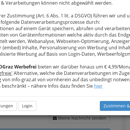
 & Verarbeitungen können nicht abgewählt werden.
rer Zustimmung (Art. 6 Abs. 1 lit. a DSGVO) führen wir und 
u bewahren
, verwenden wir an dieser Stelle zur
 folgende Datenverarbeitungsprozesse durch:
Formular. Ihre Nachricht wird nach dem Absenden
tionen auf einem Gerät speichern, abrufen und verarbeiten
ilfinger VAM GmbH & Co Anlagentechnik GmbH
iten von Geräteinformationen welche aktiv durch das Endg
telt werden, Webanalyse, Webseiten-Optimierung, Anzeige
r (embed) Inhalte, Personalisierung von Werbung und Inhal
Meine Nachricht
lisierte Werbung auf Basis von Login-Daten, Werbeerfolg
OGraz Werbefrei
bieten wir darüber hinaus um € 4,99/Mona
gfreie'
Alternative, welche die Datenverarbeitungen im Zuge
 von info-graz.at von vornherein auf das unbedingt notwen
beschränkt – nähere Infos dazu finden Sie
hier
llungen
Login
Zustimmen &
Meine Nachricht senden