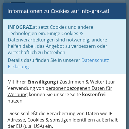
Toggle navi
Suche
Login
Menü
Informationen zu Cookies auf info-graz.at!
Home
Branchen
Dienstleistungen
Haus & Garten
INFOGRAZ
.at setzt Cookies und andere
Sanitärtechniker, Heizungstechniker und Lüftungstechniker
Technologien ein. Einige Cookies &
(Installateure)
Datenverarbeitungen sind notwendig, andere
Gastechniker Graz und Gastechnikerin Graz und Umgebung
helfen dabei, das Angebot zu verbessern oder
Friedrich Petric
Nav
wirtschaftlich zu betreiben.
Details dazu finden Sie in unserer
Datenschutz
Eggenberger Allee 26, 8020 Graz
Erklärung
.
+43 316 582 175
+43 316 582 175
Mit Ihrer
Einwilligung
('Zustimmen & Weiter') zur
Verwendung von
personenbezogenen Daten für
Werbung
können Sie unsere Seite
kostenfrei
nutzen.
Karte
Diese schließt die Verarbeitung von Daten wie IP-
Karte anzeigen
Adresse, Cookies & sonstigen Identifiern außerhalb
der EU (u.a. USA) ein.