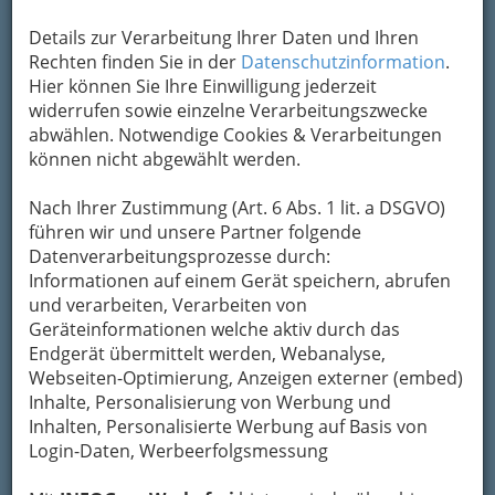
Kontaktaufnahme
Details zur Verarbeitung Ihrer Daten und Ihren
Um die Info-Graz Firmen
vor Spam-Mails zu
Rechten finden Sie in der
Datenschutzinformation
.
bewahren
, verwenden wir an dieser Stelle zur
Hier können Sie Ihre Einwilligung jederzeit
Übermittlung Ihrer Nachricht ein sicheres
widerrufen sowie einzelne Verarbeitungszwecke
Formular. Ihre Nachricht wird nach dem
abwählen. Notwendige Cookies & Verarbeitungen
Absenden umgehend per Mail an das
können nicht abgewählt werden.
Unternehmen Friedrich Petric weitergeleitet.
Mein Name
Nach Ihrer Zustimmung (Art. 6 Abs. 1 lit. a DSGVO)
führen wir und unsere Partner folgende
Datenverarbeitungsprozesse durch:
Informationen auf einem Gerät speichern, abrufen
Meine Email Adresse
und verarbeiten, Verarbeiten von
Geräteinformationen welche aktiv durch das
Endgerät übermittelt werden, Webanalyse,
Mein Betreff
Webseiten-Optimierung, Anzeigen externer (embed)
Inhalte, Personalisierung von Werbung und
Inhalten, Personalisierte Werbung auf Basis von
Login-Daten, Werbeerfolgsmessung
Meine Nachricht