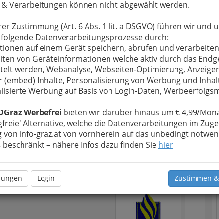
 & Verarbeitungen können nicht abgewählt werden.
 einen Spezialisten rufen.
ker
sind dafür ausgebildet, solche Anlagen zu
rer Zustimmung (Art. 6 Abs. 1 lit. a DSGVO) führen wir und 
en
, zu
warten
und zu
reparieren
und sind auf den
 folgende Datenverarbeitungsprozesse durch:
Umgang mit diesen Geräten geschult.
Wir haben
tionen auf einem Gerät speichern, abrufen und verarbeiten
nikern und
iten von Geräteinformationen welche aktiv durch das Endg
g gesammelt,
telt werden, Webanalyse, Webseiten-Optimierung, Anzeige
artner finden.
r (embed) Inhalte, Personalisierung von Werbung und Inhal
e auch eine
lisierte Werbung auf Basis von Login-Daten, Werbeerfolg
enste
an.
nummern und
OGraz Werbefrei
bieten wir darüber hinaus um € 4,99/Mona
GRAZ
.at.
gfreie'
Alternative, welche die Datenverarbeitungen im Zuge
T
 von info-graz.at von vornherein auf das unbedingt notwen
beschränkt – nähere Infos dazu finden Sie
hier
N
1
er
llungen
Login
Zustimmen &