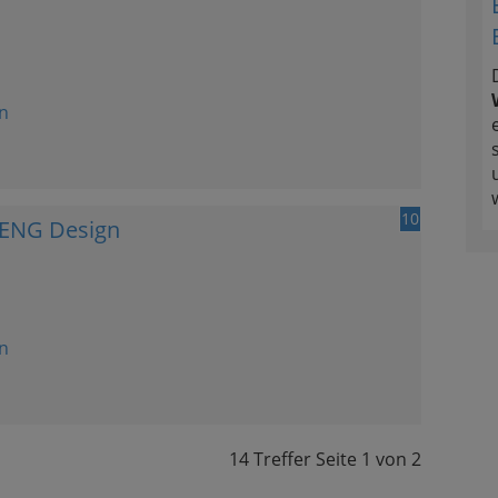
n
10
SENG Design
n
14 Treffer
Seite
1
von
2