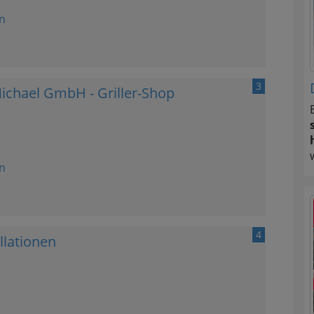
n
3
Michael GmbH - Griller-Shop
n
4
llationen