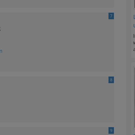
7
g
n
8
9