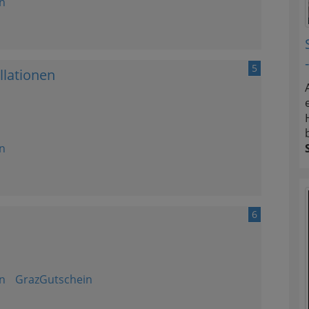
n
5
llationen
n
6
n
GrazGutschein