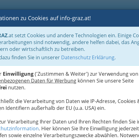
tionen zu Cookies auf info-graz.at!
B
F
G
B
GEN
LOGS
OTOS
ASTRONOMIE
RANCHEN
RAZ
.at setzt Cookies und andere Technologien ein. Einige C
Sanitärtechniker, Heizungstechniker und Lüftungstechniker (Installateure)
Gas
rarbeitungen sind notwendig, andere helfen dabei, das An
ern oder wirtschaftlich zu betreiben.
 dazu finden Sie in unserer
Datenschutz Erklärung
.
D
ikerinnen in Graz und Graz
er
Einwilligung
('Zustimmen & Weiter') zur Verwendung von
enbezogenen Daten für Werbung
können Sie unsere Seite
rei
nutzen.
iker in Graz bzw. Gas-Installteure
chließt die Verarbeitung von Daten wie IP-Adresse, Cookies 
n Identifiern außerhalb der EU (u.a. USA) ein.
rgungsanlagen
sind leistungsfähige Geräte, die
 einmal einer
Reparatur
bedürfen. Während man
 zur Verarbeitung Ihrer Daten und Ihren Rechten finden Sie i
andere Geräte noch mit Laienkenntnissen
hutzinformation
. Hier können Sie Ihre Einwilligung jederzeit
n kann, sollte man
bei technischen Problemen
fen sowie einzelne Verarbeitungszwecke abwählen. Notwen
ersorgungsanlagen
, wie zum Beispiel einer