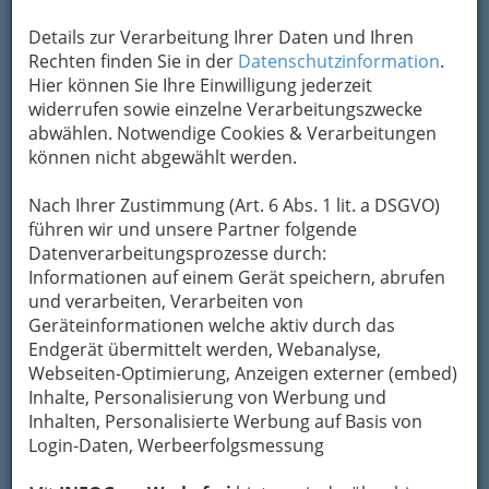
Kontaktaufnahme
Details zur Verarbeitung Ihrer Daten und Ihren
Rechten finden Sie in der
Datenschutzinformation
.
Um die Info-Graz Firmen
vor Spam-Mails zu
Hier können Sie Ihre Einwilligung jederzeit
bewahren
, verwenden wir an dieser Stelle zur
widerrufen sowie einzelne Verarbeitungszwecke
Übermittlung Ihrer Nachricht ein sicheres
abwählen. Notwendige Cookies & Verarbeitungen
Formular. Ihre Nachricht wird nach dem
können nicht abgewählt werden.
Absenden umgehend per Mail an das
Unternehmen Friedrich Petric weitergeleitet.
Nach Ihrer Zustimmung (Art. 6 Abs. 1 lit. a DSGVO)
Mein Name
führen wir und unsere Partner folgende
Datenverarbeitungsprozesse durch:
Informationen auf einem Gerät speichern, abrufen
und verarbeiten, Verarbeiten von
Meine Email Adresse
Geräteinformationen welche aktiv durch das
Endgerät übermittelt werden, Webanalyse,
Webseiten-Optimierung, Anzeigen externer (embed)
Mein Betreff
Inhalte, Personalisierung von Werbung und
Inhalten, Personalisierte Werbung auf Basis von
Login-Daten, Werbeerfolgsmessung
Meine Nachricht