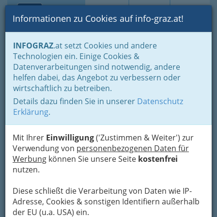
Toggle navi
Suche
Login
Menü
Informationen zu Cookies auf info-graz.at!
Home
Branchen
Gewerbe, Handwerk, Banken
INFOGRAZ
.at setzt Cookies und andere
Gewerbe & Handwerk, Gliederung der WKO
Technologien ein. Einige Cookies &
Innung der ‚Sanitärtechniker Heizungstechniker und
Datenverarbeitungen sind notwendig, andere
Lüftungstechniker‘
Gastechniker
helfen dabei, das Angebot zu verbessern oder
wirtschaftlich zu betreiben.
Friedrich Petric
Nav
Details dazu finden Sie in unserer
Datenschutz
Erklärung
.
Eggenberger Allee 26, 8020 Graz
+43 316 582 175
+43 316 582 175
Mit Ihrer
Einwilligung
('Zustimmen & Weiter') zur
Verwendung von
personenbezogenen Daten für
Werbung
können Sie unsere Seite
kostenfrei
nutzen.
Karte
Diese schließt die Verarbeitung von Daten wie IP-
Adresse, Cookies & sonstigen Identifiern außerhalb
Karte anzeigen
der EU (u.a. USA) ein.