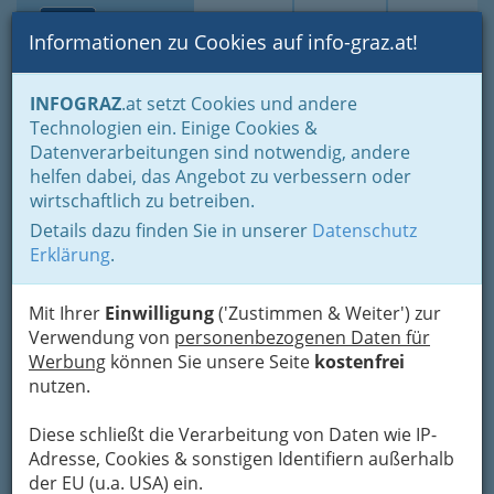
Toggle navi
Suche
Login
Menü
Informationen zu Cookies auf info-graz.at!
Home
Branchen
Gewerbe, Handwerk, Banken
INFOGRAZ
.at setzt Cookies und andere
Gewerbe & Handwerk, Gliederung der WKO
Technologien ein. Einige Cookies &
Müller und Müllerinnen
Getreidemüller
Datenverarbeitungen sind notwendig, andere
Nav
helfen dabei, das Angebot zu verbessern oder
Getreidemüller
wirtschaftlich zu betreiben.
Details dazu finden Sie in unserer
Datenschutz
Erklärung
.
Mit Ihrer
Einwilligung
('Zustimmen & Weiter') zur
Verwendung von
personenbezogenen Daten für
Werbung
können Sie unsere Seite
kostenfrei
nutzen.
Diese schließt die Verarbeitung von Daten wie IP-
Adresse, Cookies & sonstigen Identifiern außerhalb
der EU (u.a. USA) ein.