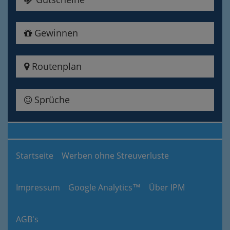
Gewinnen
Routenplan
Sprüche
Startseite
Werben ohne Streuverluste
Impressum
Google Analytics™
Über IPM
AGB's