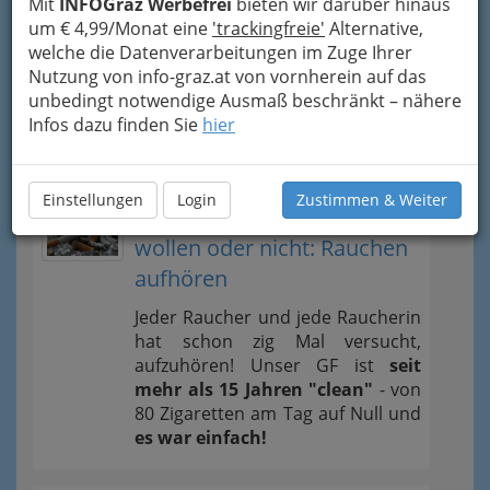
Mit
INFOGraz Werbefrei
bieten wir darüber hinaus
um € 4,99/Monat eine
'trackingfreie'
Alternative,
Speiseölerzeuger
welche die Datenverarbeitungen im Zuge Ihrer
Nutzung von info-graz.at von vornherein auf das
Tipps
unbedingt notwendige Ausmaß beschränkt – nähere
Infos dazu finden Sie
hier
News und Wissenswertes
Einstellungen
Login
Zustimmen & Weiter
Weg vom Rauchen - ob Sie
wollen oder nicht: Rauchen
aufhören
Jeder Raucher und jede Raucherin
hat schon zig Mal versucht,
aufzuhören! Unser GF ist
seit
mehr als 15 Jahren "clean"
- von
80 Zigaretten am Tag auf Null und
es war einfach!