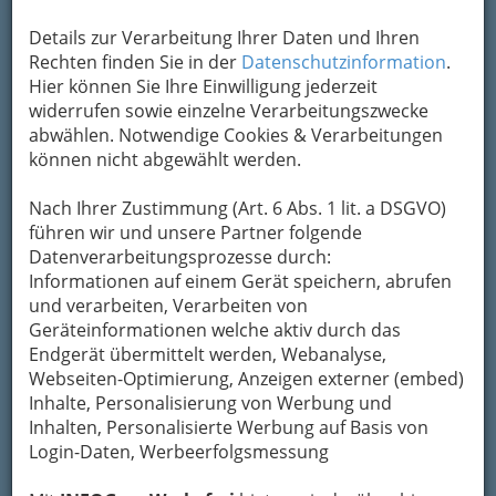
Details zur Verarbeitung Ihrer Daten und Ihren
Rechten finden Sie in der
Datenschutzinformation
.
Hier können Sie Ihre Einwilligung jederzeit
widerrufen sowie einzelne Verarbeitungszwecke
abwählen. Notwendige Cookies & Verarbeitungen
können nicht abgewählt werden.
Nach Ihrer Zustimmung (Art. 6 Abs. 1 lit. a DSGVO)
So gliedert die WKO
führen wir und unsere Partner folgende
Datenverarbeitungsprozesse durch:
Futtermittelerzeuger in Graz
Informationen auf einem Gerät speichern, abrufen
bzw. der Steiermark
und verarbeiten, Verarbeiten von
Geräteinformationen welche aktiv durch das
Endgerät übermittelt werden, Webanalyse,
Getreidemüller
Webseiten-Optimierung, Anzeigen externer (embed)
Inhalte, Personalisierung von Werbung und
Lohnmüller
Inhalten, Personalisierte Werbung auf Basis von
Login-Daten, Werbeerfolgsmessung
Mehlumtauschstellen