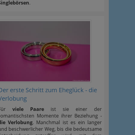
Singlebörsen
.
Der erste Schritt zum Eheglück - die
Verlobung
Für
viele Paare
ist sie einer der
romantischsten Momente ihrer Beziehung -
die Verlobung
. Manchmal ist es ein langer
und beschwerlicher Weg, bis die bedeutsame