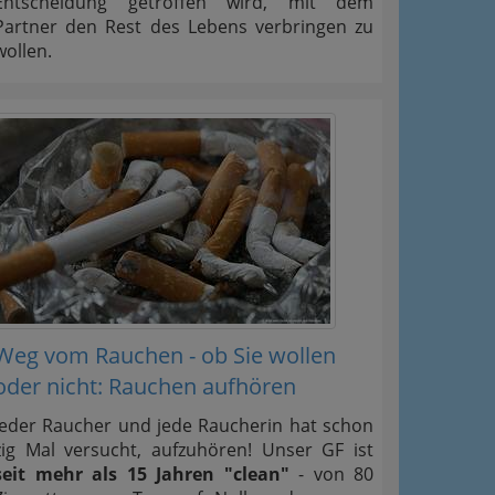
Entscheidung getroffen wird, mit dem
Partner den Rest des Lebens verbringen zu
wollen.
Weg vom Rauchen - ob Sie wollen
oder nicht: Rauchen aufhören
Jeder Raucher und jede Raucherin hat schon
zig Mal versucht, aufzuhören! Unser GF ist
seit mehr als 15 Jahren "clean"
- von 80