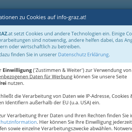
tionen zu Cookies auf info-graz.at!
B
F
G
B
GEN
LOGS
OTOS
ASTRONOMIE
RANCHEN
RAZ
.at setzt Cookies und andere Technologien ein. Einige C
be & Handwerk, Gliederung der WKO
Müller und Müllerinnen
Mehlumtausc
rarbeitungen sind notwendig, andere helfen dabei, das An
ern oder wirtschaftlich zu betreiben.
 dazu finden Sie in unserer
Datenschutz Erklärung
.
S
er
Einwilligung
('Zustimmen & Weiter') zur Verwendung von
enbezogenen Daten für Werbung
können Sie unsere Seite
rei
nutzen.
chließt die Verarbeitung von Daten wie IP-Adresse, Cookies 
n Identifiern außerhalb der EU (u.a. USA) ein.
 zur Verarbeitung Ihrer Daten und Ihren Rechten finden Sie i
hutzinformation
. Hier können Sie Ihre Einwilligung jederzeit
fen sowie einzelne Verarbeitungszwecke abwählen. Notwen