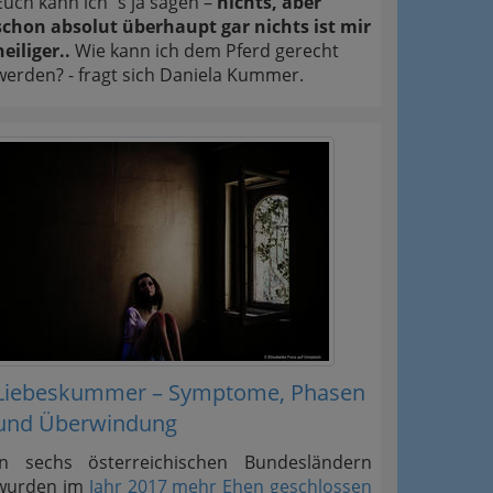
Euch kann ich´s ja sagen –
nichts, aber
schon absolut überhaupt gar nichts ist mir
heiliger..
Wie kann ich dem Pferd gerecht
werden? - fragt sich Daniela Kummer.
Liebeskummer – Symptome, Phasen
und Überwindung
In sechs österreichischen Bundesländern
wurden im
Jahr 2017 mehr Ehen geschlossen