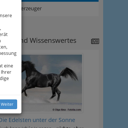
Speiseölerzeuger
unsere
ipps
,
erät
ews und Wissenswertes
n
ten,
smessung
t eine
 Ihrer
dige
 Weiter
Die Edelsten unter der Sonne