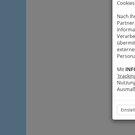
Cookies
Nach Ih
Partner
Informa
Verarbe
übermit
externe
Persona
Mit
INF
'trackin
Nutzung
Ausmaß 
Einste