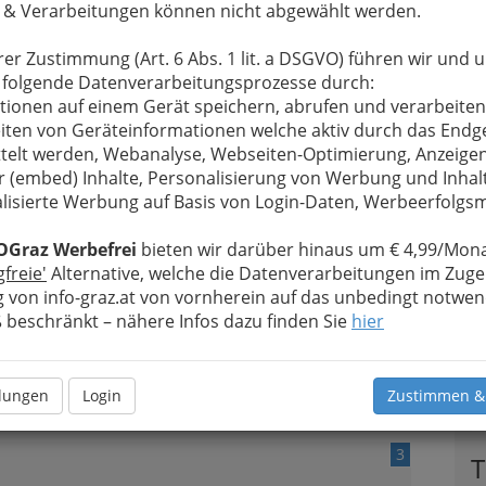
 & Verarbeitungen können nicht abgewählt werden.
 Leitung von Willi Bernhart mit ganzjährigem
rer Zustimmung (Art. 6 Abs. 1 lit. a DSGVO) führen wir und 
 folgende Datenverarbeitungsprozesse durch:
tionen auf einem Gerät speichern, abrufen und verarbeiten
iten von Geräteinformationen welche aktiv durch das Endg
telt werden, Webanalyse, Webseiten-Optimierung, Anzeige
r (embed) Inhalte, Personalisierung von Werbung und Inhal
2
lisierte Werbung auf Basis von Login-Daten, Werbeerfolg
OGraz Werbefrei
bieten wir darüber hinaus um € 4,99/Mona
gfreie'
Alternative, welche die Datenverarbeitungen im Zuge
 von info-graz.at von vornherein auf das unbedingt notwen
beschränkt – nähere Infos dazu finden Sie
hier
ne der wichtigsten Kleinkunstbühnen im
llungen
Login
Zustimmen &
3
T