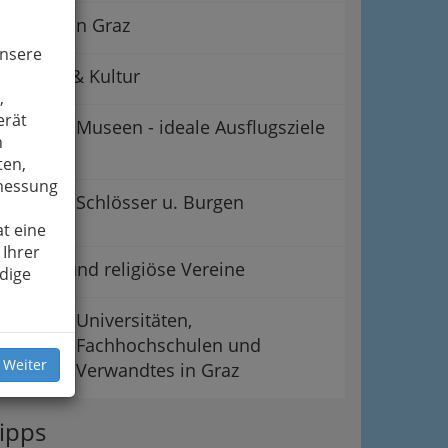
Kirchen in Graz
unsere
Kirchen & Kultur
,
erät
Museen - ideale Ausflugsziele
n
ten,
smessung
Schlösser u. Burgen
t eine
 Ihrer
Soziale und religiöse Vereine
dige
Universitäten,
Fachhochschulen und
 Weiter
Verwandtes in Graz
ipps