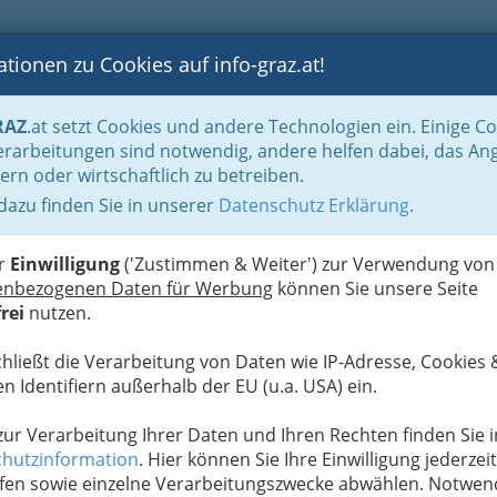
tionen zu Cookies auf info-graz.at!
B
F
G
B
GEN
LOGS
OTOS
ASTRONOMIE
RANCHEN
RAZ
.at setzt Cookies und andere Technologien ein. Einige C
 Bühnen
rarbeitungen sind notwendig, andere helfen dabei, das An
ern oder wirtschaftlich zu betreiben.
 dazu finden Sie in unserer
Datenschutz Erklärung
.
N
er
Einwilligung
('Zustimmen & Weiter') zur Verwendung von
enbezogenen Daten für Werbung
können Sie unsere Seite
rei
nutzen.
Alle Bezirke
chließt die Verarbeitung von Daten wie IP-Adresse, Cookies 
1
n Identifiern außerhalb der EU (u.a. USA) ein.
 zur Verarbeitung Ihrer Daten und Ihren Rechten finden Sie i
hutzinformation
. Hier können Sie Ihre Einwilligung jederzeit
fen sowie einzelne Verarbeitungszwecke abwählen. Notwen