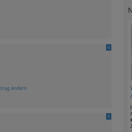
N
4
ntrag ändern
5