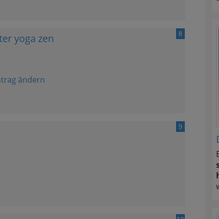
8
ter yoga zen
ntrag ändern
9