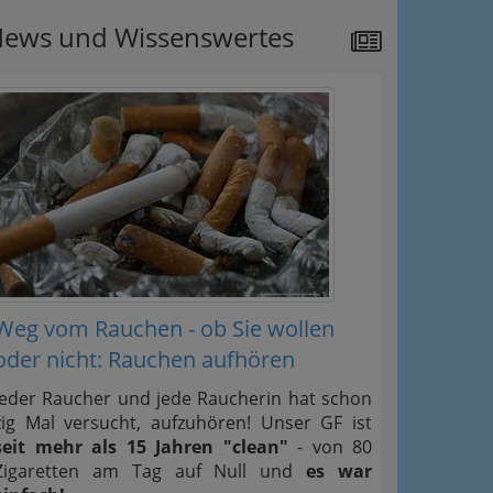
ews und Wissenswertes
Weg vom Rauchen - ob Sie wollen
oder nicht: Rauchen aufhören
Jeder Raucher und jede Raucherin hat schon
zig Mal versucht, aufzuhören! Unser GF ist
seit mehr als 15 Jahren "clean"
- von 80
Zigaretten am Tag auf Null und
es war