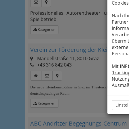
Cookies
Professionelles Autorentheater unter der
Nach Ih
Spielbetrieb.
Partner
Informa
Kategorien
Verarbe
übermit
externe
Verein zur Förderung der Kleinkunst
Persona
Mandellstraße 11, 8010 Graz
+43 316 842 043
Mit
INF
'trackin
Nutzung
Ausmaß 
Die neue Kleinkunstbühne in Graz im Theatercafé ist auch ei
deutschsprachigen Raum.
Kategorien
Einste
ABC Andritzer Begegnungs-Centrum