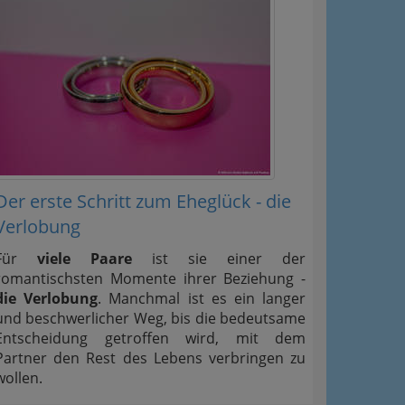
Der erste Schritt zum Eheglück - die
Verlobung
Für
viele Paare
ist sie einer der
romantischsten Momente ihrer Beziehung -
die Verlobung
. Manchmal ist es ein langer
und beschwerlicher Weg, bis die bedeutsame
Entscheidung getroffen wird, mit dem
Partner den Rest des Lebens verbringen zu
wollen.