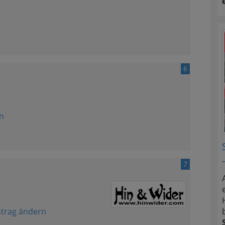
6
n
7
ntrag ändern