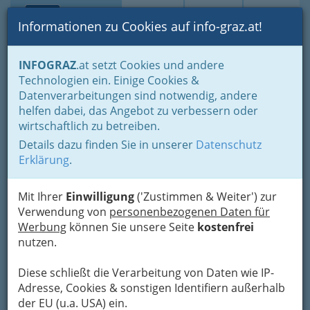
Toggle navi
Suche
Login
Menü
Informationen zu Cookies auf info-graz.at!
Home
Branchen
Einkaufen & Schenken - der Handel
INFOGRAZ
.at setzt Cookies und andere
Handel in Graz
Dinge des täglichen Lebens
Papierhandel
Technologien ein. Einige Cookies &
Großhandel mit Papierwaren u. Schreib- und Büroartikel
Datenverarbeitungen sind notwendig, andere
Nav
helfen dabei, das Angebot zu verbessern oder
Großhandel mit
wirtschaftlich zu betreiben.
Papierwaren u. Schreib- und
Details dazu finden Sie in unserer
Datenschutz
Erklärung
.
Büroartikel
Mit Ihrer
Einwilligung
('Zustimmen & Weiter') zur
Großhändler für Papierwaren, Schreibwaren und Büroartikel in
Verwendung von
personenbezogenen Daten für
Graz:
Werbung
können Sie unsere Seite
kostenfrei
nutzen.
Bezirksauswahl
Alle Bezirke
Diese schließt die Verarbeitung von Daten wie IP-
Adresse, Cookies & sonstigen Identifiern außerhalb
der EU (u.a. USA) ein.
1