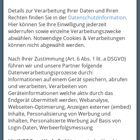
Österreichische Post
Aktiengesellschaft
Details zur Verarbeitung Ihrer Daten und Ihren
Rechten finden Sie in der
Datenschutzinformation
.
Körösistraße 56, 8010 Graz
Hier können Sie Ihre Einwilligung jederzeit
+43 1 5122603
widerrufen sowie einzelne Verarbeitungszwecke
Karte & Routenplaner
Eintrag ändern
abwählen. Notwendige Cookies & Verarbeitungen
können nicht abgewählt werden.
Kategorien
Nach Ihrer Zustimmung (Art. 6 Abs. 1 lit. a DSGVO)
führen wir und unsere Partner folgende
2
Österreichische Post
Datenverarbeitungsprozesse durch:
Aktiengesellschaft
Informationen auf einem Gerät speichern, abrufen
und verarbeiten, Verarbeiten von
Kärntner Straße 154, 8053 Graz-Neuhart
Geräteinformationen welche aktiv durch das
+43 1 512 2603
Endgerät übermittelt werden, Webanalyse,
Karte & Routenplaner
Eintrag ändern
Webseiten-Optimierung, Anzeigen externer (embed)
Inhalte, Personalisierung von Werbung und
Kategorien
Inhalten, Personalisierte Werbung auf Basis von
Login-Daten, Werbeerfolgsmessung
3
Österreichische Post