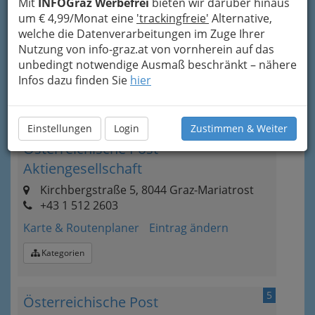
Mit
INFOGraz Werbefrei
bieten wir darüber hinaus
Aktiengesellschaft
um € 4,99/Monat eine
'trackingfreie'
Alternative,
welche die Datenverarbeitungen im Zuge Ihrer
Kasernstraße 86, 8041 Graz-Liebenau
Nutzung von info-graz.at von vornherein auf das
+43 1 512 2603
unbedingt notwendige Ausmaß beschränkt – nähere
Karte & Routenplaner
Eintrag ändern
Infos dazu finden Sie
hier
Kategorien
Einstellungen
Login
Zustimmen & Weiter
4
Österreichische Post
Aktiengesellschaft
Kirchbergstraße 5, 8044 Graz-Mariatrost
+43 1 512 2603
Karte & Routenplaner
Eintrag ändern
Kategorien
5
Österreichische Post