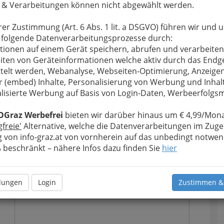
 & Verarbeitungen können nicht abgewählt werden.
rer Zustimmung (Art. 6 Abs. 1 lit. a DSGVO) führen wir und 
 folgende Datenverarbeitungsprozesse durch:
tionen auf einem Gerät speichern, abrufen und verarbeiten
iten von Geräteinformationen welche aktiv durch das Endg
telt werden, Webanalyse, Webseiten-Optimierung, Anzeige
r (embed) Inhalte, Personalisierung von Werbung und Inhal
lisierte Werbung auf Basis von Login-Daten, Werbeerfolg
u bewahren
, verwenden wir an dieser Stelle zur
OGraz Werbefrei
bieten wir darüber hinaus um € 4,99/Mona
Formular. Ihre Nachricht wird nach dem Absenden
gfreie'
Alternative, welche die Datenverarbeitungen im Zuge
Bundesgymnasium, Bundesrealgymnasium und
 von info-graz.at von vornherein auf das unbedingt notwen
tergeleitet.
beschränkt – nähere Infos dazu finden Sie
hier
Meine Nachricht
llungen
Login
Zustimmen &