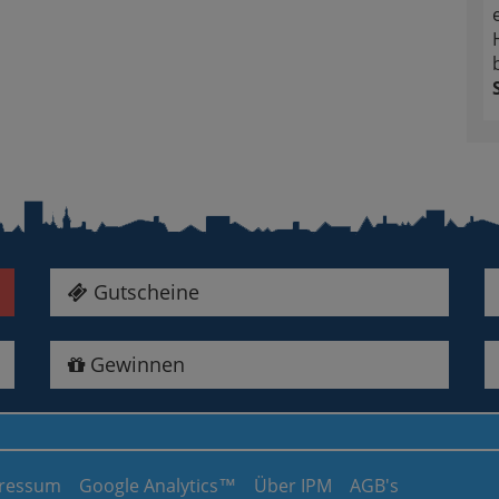
Gutscheine
Gewinnen
ressum
Google Analytics™
Über IPM
AGB's