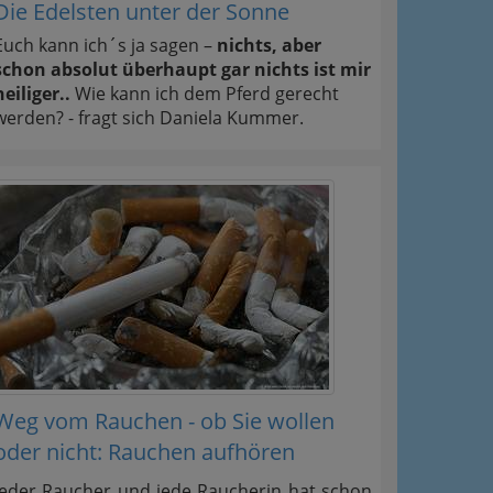
Die Edelsten unter der Sonne
Euch kann ich´s ja sagen –
nichts, aber
schon absolut überhaupt gar nichts ist mir
heiliger..
Wie kann ich dem Pferd gerecht
werden? - fragt sich Daniela Kummer.
Weg vom Rauchen - ob Sie wollen
oder nicht: Rauchen aufhören
Jeder Raucher und jede Raucherin hat schon