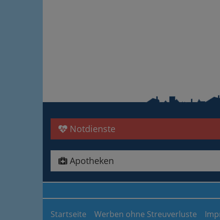
Notdienste
Apotheken
Startseite
Werben ohne Streuverluste
Imp