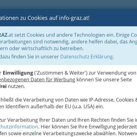
tionen zu Cookies auf info-graz.at!
B
F
G
B
GEN
LOGS
OTOS
ASTRONOMIE
RANCHEN
RAZ
.at setzt Cookies und andere Technologien ein. Einige C
ildende Höhere Schulen Graz - AHS Graz
rarbeitungen sind notwendig, andere helfen dabei, das An
ern oder wirtschaftlich zu betreiben.
ndliches BRG
 dazu finden Sie in unserer
Datenschutz Erklärung
.
M
er
Einwilligung
('Zustimmen & Weiter') zur Verwendung von
enbezogenen Daten für Werbung
können Sie unsere Seite
rei
nutzen.
chließt die Verarbeitung von Daten wie IP-Adresse, Cookies 
ndesgymnasium, Bundesrealgymnasium und
n Identifiern außerhalb der EU (u.a. USA) ein.
erufstätige - kurz ABENDGYMNASIUM - ist eine
ndgymnasiums ist es, Personen über 17 Jahren, die
 zur Verarbeitung Ihrer Daten und Ihren Rechten finden Sie i
en, die Ablegung der Reifeprüfung im zweiten
hutzinformation
. Hier können Sie Ihre Einwilligung jederzeit
feprüfung erlaubt den Zugang zu sämtlichen
fen sowie einzelne Verarbeitungszwecke abwählen. Notwen
nd der Europäischen Union.