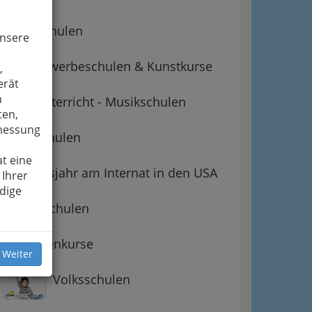
Hauptschulen
unsere
Kunstgewerbeschulen & Kunstkurse
,
erät
n
Musikunterricht - Musikschulen
ten,
smessung
Privatschulen
t eine
Auslandsjahr am Internat in den USA
 Ihrer
dige
Sonderschulen
Studentenkurse
 Weiter
Volksschulen