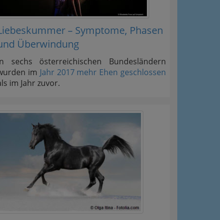
Liebeskummer – Symptome, Phasen
und Überwindung
In sechs österreichischen Bundesländern
wurden im
Jahr 2017 mehr Ehen geschlossen
als im Jahr zuvor.