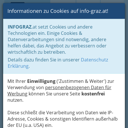
Toggle navi
Suche
Login
Menü
Informationen zu Cookies auf info-graz.at!
Home
Branchen
Bildung & Weiterbildung
INFOGRAZ
.at setzt Cookies und andere
Allgemeinbildende Höhere Schulen Graz - AHS Graz
Technologien ein. Einige Cookies &
BG und BRG Carnerigasse
Datenverarbeitungen sind notwendig, andere
Nav
helfen dabei, das Angebot zu verbessern oder
Carnerigasse 32, 8010 Graz
wirtschaftlich zu betreiben.
+43 316 683 433
Details dazu finden Sie in unserer
Datenschutz
+43 316 683 433 - 4
Erklärung
.
Mit Ihrer
Einwilligung
('Zustimmen & Weiter') zur
Verwendung von
personenbezogenen Daten für
Direktorin: Dr. Mag. Barbara Kohlbacher
Werbung
können Sie unsere Seite
kostenfrei
Das Carneri-Gynasium setzt sich u. a. sehr für
nutzen.
die Begabtenförderung ein. Diese beginnt schon
in der Unterstufe. Hier werden besondere
Diese schließt die Verarbeitung von Daten wie IP-
Projekte veranstaltet, welche die Interessen der
Adresse, Cookies & sonstigen Identifiern außerhalb
Schüler wecken sollen. In der Oberstufe kommt
der EU (u.a. USA) ein.
ein breites Spektrum an Individualförderungen