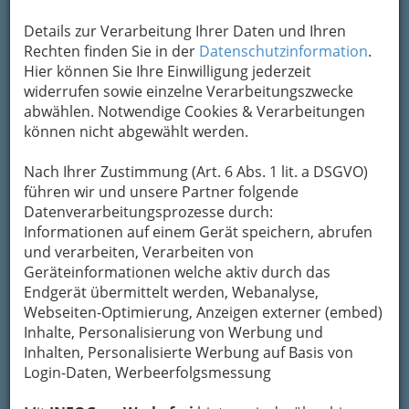
zum Einsatz. Die Teilnehmer(innen) können für
Details zur Verarbeitung Ihrer Daten und Ihren
ihre Förderungen von einem Tag bis zu 2
Rechten finden Sie in der
Datenschutzinformation
.
Wochen verwenden und schließen diese mit
Hier können Sie Ihre Einwilligung jederzeit
einem ausführlichen Bericht ab. Außerdem
widerrufen sowie einzelne Verarbeitungszwecke
finden sich auf der Site verschiedenste Links zu
abwählen. Notwendige Cookies & Verarbeitungen
den schulischen Aktivitäten.
können nicht abgewählt werden.
Karte
Nach Ihrer Zustimmung (Art. 6 Abs. 1 lit. a DSGVO)
führen wir und unsere Partner folgende
Adresse mit Google Maps anschauen
Datenverarbeitungsprozesse durch:
Informationen auf einem Gerät speichern, abrufen
und verarbeiten, Verarbeiten von
Geräteinformationen welche aktiv durch das
Kontaktaufnahme
Endgerät übermittelt werden, Webanalyse,
Webseiten-Optimierung, Anzeigen externer (embed)
Um die Info-Graz Firmen
vor Spam-Mails zu
Inhalte, Personalisierung von Werbung und
bewahren
, verwenden wir an dieser Stelle zur
Inhalten, Personalisierte Werbung auf Basis von
Übermittlung Ihrer Nachricht ein sicheres
Login-Daten, Werbeerfolgsmessung
Formular. Ihre Nachricht wird nach dem
Absenden umgehend per Mail an das