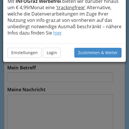
Mit
INFOGraz Werbefrei
bieten wir darüber hinaus
Unternehmen Bundesgymnasium und
um € 4,99/Monat eine
'trackingfreie'
Alternative,
Bundesrealgymnasium Carnerigasse
welche die Datenverarbeitungen im Zuge Ihrer
weitergeleitet.
Nutzung von info-graz.at von vornherein auf das
Mein Name
unbedingt notwendige Ausmaß beschränkt – nähere
Infos dazu finden Sie
hier
Meine Email Adresse
Einstellungen
Login
Zustimmen & Weiter
Mein Betreff
Meine Nachricht