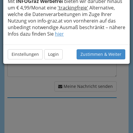
Mit
INFOGraz Werbefrei
bieten wir darüber hinaus
um € 4,99/Monat eine
'trackingfreie'
Alternative,
welche die Datenverarbeitungen im Zuge Ihrer
Meine Nachricht
Nutzung von info-graz.at von vornherein auf das
unbedingt notwendige Ausmaß beschränkt – nähere
Infos dazu finden Sie
hier
Einstellungen
Login
Zustimmen & Weiter
Meine Nachricht senden