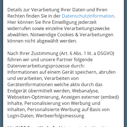
Details zur Verarbeitung Ihrer Daten und Ihren
Rechten finden Sie in der
Datenschutzinformation
.
Kontaktaufnahme
Hier können Sie Ihre Einwilligung jederzeit
widerrufen sowie einzelne Verarbeitungszwecke
Um die Info-Graz Firmen
vor Spam-Mails zu
abwählen. Notwendige Cookies & Verarbeitungen
bewahren
, verwenden wir an dieser Stelle zur
können nicht abgewählt werden.
Übermittlung Ihrer Nachricht ein sicheres
Formular. Ihre Nachricht wird nach dem
Nach Ihrer Zustimmung (Art. 6 Abs. 1 lit. a DSGVO)
Absenden umgehend per Mail an das
führen wir und unsere Partner folgende
Unternehmen BG und BRG Lichtenfelsgasse
Datenverarbeitungsprozesse durch:
weitergeleitet.
Informationen auf einem Gerät speichern, abrufen
Mein Name
und verarbeiten, Verarbeiten von
Geräteinformationen welche aktiv durch das
Endgerät übermittelt werden, Webanalyse,
Webseiten-Optimierung, Anzeigen externer (embed)
Meine Email Adresse
Inhalte, Personalisierung von Werbung und
Inhalten, Personalisierte Werbung auf Basis von
Login-Daten, Werbeerfolgsmessung
Mein Betreff