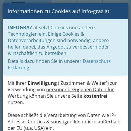
Toggle navi
Suche
Login
Menü
Informationen zu Cookies auf info-graz.at!
Home
Branchen
Bildung & Weiterbildung
INFOGRAZ
.at setzt Cookies und andere
Allgemeinbildende Höhere Schulen Graz - AHS Graz
Technologien ein. Einige Cookies &
BG und BRG
Datenverarbeitungen sind notwendig, andere
Nav
helfen dabei, das Angebot zu verbessern oder
Lichtenfelsgasse
wirtschaftlich zu betreiben.
Details dazu finden Sie in unserer
Datenschutz
Lichtenfelsgasse 15, 8010 Graz
Erklärung
.
+43 316 321 226 - 0
+43 316 321 226 - 11
Mit Ihrer
Einwilligung
('Zustimmen & Weiter') zur
Verwendung von
personenbezogenen Daten für
Werbung
können Sie unsere Seite
kostenfrei
nutzen.
Karte
Diese schließt die Verarbeitung von Daten wie IP-
Adresse, Cookies & sonstigen Identifiern außerhalb
der EU (u.a. USA) ein.
Adresse mit Google Maps anschauen