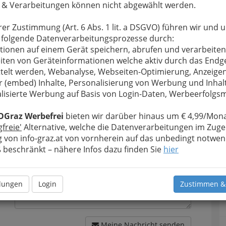
 & Verarbeitungen können nicht abgewählt werden.
rer Zustimmung (Art. 6 Abs. 1 lit. a DSGVO) führen wir und 
 folgende Datenverarbeitungsprozesse durch:
tionen auf einem Gerät speichern, abrufen und verarbeiten
u bewahren
, verwenden wir an dieser Stelle zur
iten von Geräteinformationen welche aktiv durch das Endg
Formular. Ihre Nachricht wird nach dem Absenden
telt werden, Webanalyse, Webseiten-Optimierung, Anzeige
ETS Einspritzpumpen und Turboservice GmbH
r (embed) Inhalte, Personalisierung von Werbung und Inhal
lisierte Werbung auf Basis von Login-Daten, Werbeerfolg
Meine Nachricht
OGraz Werbefrei
bieten wir darüber hinaus um € 4,99/Mona
gfreie'
Alternative, welche die Datenverarbeitungen im Zuge
 von info-graz.at von vornherein auf das unbedingt notwen
beschränkt – nähere Infos dazu finden Sie
hier
llungen
Login
Zustimmen &
Meine Nachricht senden