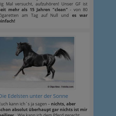
zig Mal versucht, aufzuhören! Unser GF ist
seit mehr als 15 Jahren "clean"
- von 80
Zigaretten am Tag auf Null und
es war
einfach!
Die Edelsten unter der Sonne
Euch kann ich´s ja sagen –
nichts, aber
schon absolut überhaupt gar nichts ist mir
heiliger..
Wie kann ich dem Pferd gerecht