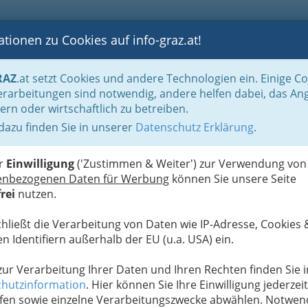
tionen zu Cookies auf info-graz.at!
B
F
G
B
GEN
LOGS
OTOS
ASTRONOMIE
RANCHEN
RAZ
.at setzt Cookies und andere Technologien ein. Einige C
Der Handel nach WKO-Gliederung
Allgemeines Landesgremium des Handels
rarbeitungen sind notwendig, andere helfen dabei, das An
ach einem anderen Fachverband des Handels ang
ern oder wirtschaftlich zu betreiben.
Turboservice GmbH
 dazu finden Sie in unserer
Datenschutz Erklärung
.
N
er
Einwilligung
('Zustimmen & Weiter') zur Verwendung von
enbezogenen Daten für Werbung
können Sie unsere Seite
rei
nutzen.
chließt die Verarbeitung von Daten wie IP-Adresse, Cookies 
n Identifiern außerhalb der EU (u.a. USA) ein.
 zur Verarbeitung Ihrer Daten und Ihren Rechten finden Sie i
hutzinformation
. Hier können Sie Ihre Einwilligung jederzeit
fen sowie einzelne Verarbeitungszwecke abwählen. Notwen