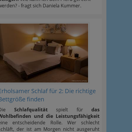
werden? - fragt sich Daniela Kummer.
Erholsamer Schlaf für 2: Die richtige
Bettgröße finden
Die
Schlafqualität
spielt für
das
Wohlbefinden und die Leistungsfähigkeit
eine entscheidende Rolle. Wer schlecht
schläft, der ist am Morgen nicht ausgeruht