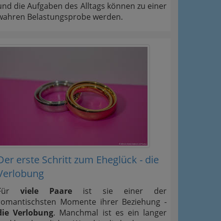
und die Aufgaben des Alltags können zu einer
wahren Belastungsprobe werden.
Der erste Schritt zum Eheglück - die
Verlobung
Für
viele Paare
ist sie einer der
romantischsten Momente ihrer Beziehung -
die Verlobung
. Manchmal ist es ein langer