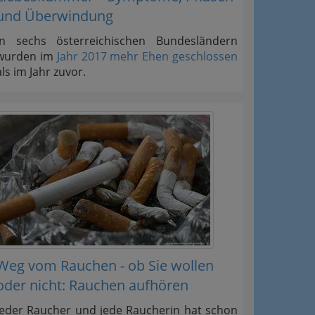
und Überwindung
In sechs österreichischen Bundesländern
wurden im
Jahr 2017 mehr Ehen geschlossen
als im Jahr zuvor.
Weg vom Rauchen - ob Sie wollen
oder nicht: Rauchen aufhören
Jeder Raucher und jede Raucherin hat schon