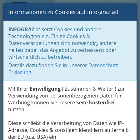
Toggle navi
Suche
Login
Menü
Informationen zu Cookies auf info-graz.at!
Home
Branchen
Gewerbe, Handwerk, Banken
INFOGRAZ
.at setzt Cookies und andere
Gewerbe & Handwerk, Gliederung der WKO
Technologien ein. Einige Cookies &
Sticker, Stricker, Wirker, Weber, Posamentierer & Seiler
Datenverarbeitungen sind notwendig, andere
Handsticker
helfen dabei, das Angebot zu verbessern oder
Nav
wirtschaftlich zu betreiben.
Handsticker
Details dazu finden Sie in unserer
Datenschutz
Erklärung
.
Mit Ihrer
Einwilligung
('Zustimmen & Weiter') zur
Verwendung von
personenbezogenen Daten für
Werbung
können Sie unsere Seite
kostenfrei
nutzen.
Diese schließt die Verarbeitung von Daten wie IP-
Adresse, Cookies & sonstigen Identifiern außerhalb
der EU (u.a. USA) ein.