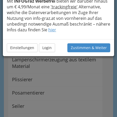
Mit
INFOGraz Werbefrei
bieten wir darüber hinaus
Maschinsticker
um € 4,99/Monat eine
'trackingfreie'
Alternative,
welche die Datenverarbeitungen im Zuge Ihrer
Nutzung von info-graz.at von vornherein auf das
Maschinstricker
unbedingt notwendige Ausmaß beschränkt – nähere
Infos dazu finden Sie
hier
Handsticker
Handstricker
Einstellungen
Login
Zustimmen & Weiter
Lampenschirmerzeugung aus textilem
Material
Plissierer
Posamentierer
Seiler