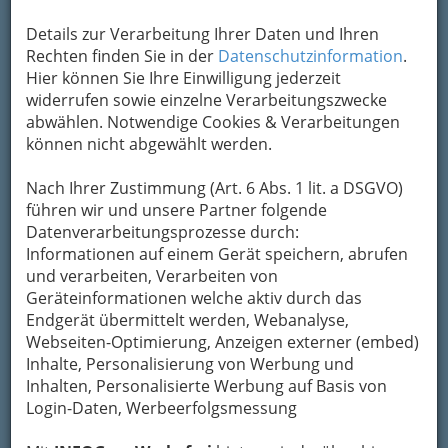
Details zur Verarbeitung Ihrer Daten und Ihren
Rechten finden Sie in der
Datenschutzinformation
.
Hier können Sie Ihre Einwilligung jederzeit
widerrufen sowie einzelne Verarbeitungszwecke
abwählen. Notwendige Cookies & Verarbeitungen
können nicht abgewählt werden.
Nach Ihrer Zustimmung (Art. 6 Abs. 1 lit. a DSGVO)
So gliedert die WKO
führen wir und unsere Partner folgende
Datenverarbeitungsprozesse durch:
Informationen auf einem Gerät speichern, abrufen
Einfassen von Teppichen
und verarbeiten, Verarbeiten von
Geräteinformationen welche aktiv durch das
Fleckerlteppicherzeuger
Endgerät übermittelt werden, Webanalyse,
Webseiten-Optimierung, Anzeigen externer (embed)
Inhalte, Personalisierung von Werbung und
Gold-, Silber- & Perlsticker
Inhalten, Personalisierte Werbung auf Basis von
Login-Daten, Werbeerfolgsmessung
Kunststopfer