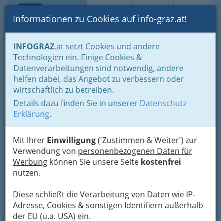
Toggle navi
Suche
Login
Menü
Informationen zu Cookies auf info-graz.at!
Home
Branchen
Dienstleistungen
Haus & Garten
INFOGRAZ
.at setzt Cookies und andere
Technologien ein. Einige Cookies &
Nav
Datenverarbeitungen sind notwendig, andere
Haus & Garten
helfen dabei, das Angebot zu verbessern oder
wirtschaftlich zu betreiben.
Suche nach Gutscheinen & Rabattcodes – Marke
Details dazu finden Sie in unserer
Datenschutz
oder Produkt eingeben
Erklärung
.
Ohne Aufwand
top-gepflegt
Mit Ihrer
Einwilligung
('Zustimmen & Weiter') zur
Das eigene Haus und
Verwendung von
personenbezogenen Daten für
der Garten sind
Werbung
können Sie unsere Seite
kostenfrei
Wohlfühloasen und
nutzen.
ideale Rückzugsmöglichkeiten vom alltäglichen
Stress. Da hat man es gerne richtig gemütlich.
Diese schließt die Verarbeitung von Daten wie IP-
Aber
ein perfekt gepflegtes Heim fordert
Adresse, Cookies & sonstigen Identifiern außerhalb
richtig viel Arbeit
. Wer kümmert sich schon
der EU (u.a. USA) ein.