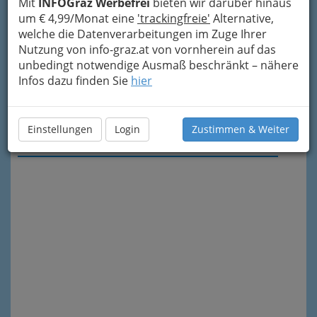
Mit
INFOGraz Werbefrei
bieten wir darüber hinaus
um € 4,99/Monat eine
'trackingfreie'
Alternative,
Die
Sommer in Graz
werden
welche die Datenverarbeitungen im Zuge Ihrer
zunehmend heißer, mit
Nutzung von info-graz.at von vornherein auf das
Temperaturen, die regelmäßig
unbedingt notwendige Ausmaß beschränkt – nähere
über die 30 °C-Marke klettern.
Infos dazu finden Sie
hier
Diese Wetterbedingungen stellen
die Bewohnerinnen und Bewohner
der steirischen Hauptstadt vor
besondere Herausforderungen.
Einstellungen
Login
Zustimmen & Weiter