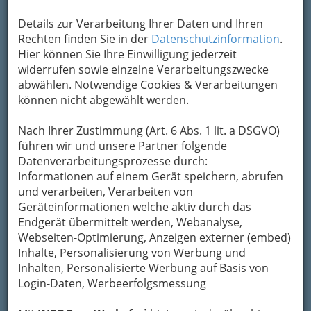
gerne um Schneeräumung, Entrümpelung oder
gar
Übersiedelungen?
Details zur Verarbeitung Ihrer Daten und Ihren
Rechten finden Sie in der
Datenschutzinformation
.
Damit sich der
Hier können Sie Ihre Einwilligung jederzeit
Arbeitsstress zuhause
widerrufen sowie einzelne Verarbeitungszwecke
nicht fortsetzt, gibt’s
abwählen. Notwendige Cookies & Verarbeitungen
Profis, die Sie bei der
können nicht abgewählt werden.
Instandhaltung
unterstützen.
Egal ob Sie es mit Accessoires
Nach Ihrer Zustimmung (Art. 6 Abs. 1 lit. a DSGVO)
aufpeppen wollen, jemand für den Winterdienst
führen wir und unsere Partner folgende
suchen oder in ein neues Zuhause wechseln.
Die
Datenverarbeitungsprozesse durch:
folgenden Helfer räumen, entrümpeln, hegen
Informationen auf einem Gerät speichern, abrufen
und pflegen Haus und Garten als wäre es Ihr
und verarbeiten, Verarbeiten von
Eigentum.
Geräteinformationen welche aktiv durch das
Endgerät übermittelt werden, Webanalyse,
Aktuelles zum Thema
Webseiten-Optimierung, Anzeigen externer (embed)
Inhalte, Personalisierung von Werbung und
Sommer in Graz – die besten
Inhalten, Personalisierte Werbung auf Basis von
Login-Daten, Werbeerfolgsmessung
Tipps zur Abkühlung im
eigenen Garten