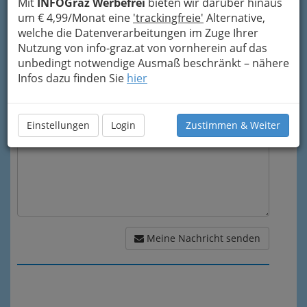
Mit
INFOGraz Werbefrei
bieten wir darüber hinaus
um € 4,99/Monat eine
'trackingfreie'
Alternative,
Mein Betreff
welche die Datenverarbeitungen im Zuge Ihrer
Nutzung von info-graz.at von vornherein auf das
unbedingt notwendige Ausmaß beschränkt – nähere
Meine Nachricht
Infos dazu finden Sie
hier
Einstellungen
Login
Zustimmen & Weiter
Meine Nachricht senden