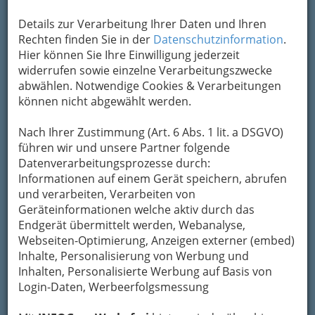
Karte
Details zur Verarbeitung Ihrer Daten und Ihren
Rechten finden Sie in der
Datenschutzinformation
.
Karte anzeigen
Hier können Sie Ihre Einwilligung jederzeit
widerrufen sowie einzelne Verarbeitungszwecke
Kontaktaufnahme
abwählen. Notwendige Cookies & Verarbeitungen
können nicht abgewählt werden.
Um die Info-Graz Firmen
vor Spam-Mails zu
bewahren
, verwenden wir an dieser Stelle zur
Nach Ihrer Zustimmung (Art. 6 Abs. 1 lit. a DSGVO)
Übermittlung Ihrer Nachricht ein sicheres
führen wir und unsere Partner folgende
Formular. Ihre Nachricht wird nach dem
Datenverarbeitungsprozesse durch:
Absenden umgehend per Mail an das
Informationen auf einem Gerät speichern, abrufen
Unternehmen Sammer GmbH: Aufsperrdienst -
und verarbeiten, Verarbeiten von
Schlüsseldienst und Schlüssel - Schlösser -
Geräteinformationen welche aktiv durch das
Tresore weitergeleitet.
Endgerät übermittelt werden, Webanalyse,
Mein Name
Webseiten-Optimierung, Anzeigen externer (embed)
Inhalte, Personalisierung von Werbung und
Inhalten, Personalisierte Werbung auf Basis von
Meine Email Adresse
Login-Daten, Werbeerfolgsmessung