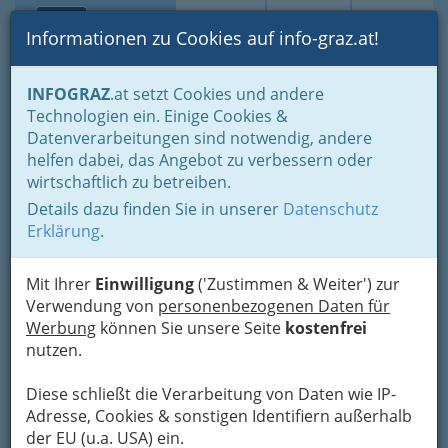
Toggle navi
Suche
Login
Menü
Informationen zu Cookies auf info-graz.at!
Home
Branchen
Einkaufen & Schenken - der Handel
INFOGRAZ
.at setzt Cookies und andere
Handel in Graz
Dinge des täglichen Lebens
Technologien ein. Einige Cookies &
Eisen- und Hartwaren
Haushaltsartikel
Datenverarbeitungen sind notwendig, andere
Sammer GmbH:
Nav
helfen dabei, das Angebot zu verbessern oder
wirtschaftlich zu betreiben.
Aufsperrdienst -
Details dazu finden Sie in unserer
Datenschutz
Schlüsseldienst und
Erklärung
.
Schlüssel - Schlösser -
Tresore
Mit Ihrer
Einwilligung
('Zustimmen & Weiter') zur
Verwendung von
personenbezogenen Daten für
Wiener Straße 87, 8020 Graz
Werbung
können Sie unsere Seite
kostenfrei
+43 316 711 486
nutzen.
+43 316 718 169
Diese schließt die Verarbeitung von Daten wie IP-
Adresse, Cookies & sonstigen Identifiern außerhalb
der EU (u.a. USA) ein.