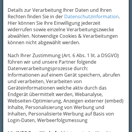
Details zur Verarbeitung Ihrer Daten und Ihren
Rechten finden Sie in der
Datenschutzinformation
.
Hier können Sie Ihre Einwilligung jederzeit
widerrufen sowie einzelne Verarbeitungszwecke
abwählen. Notwendige Cookies & Verarbeitungen
können nicht abgewählt werden.
Navigation
Nach Ihrer Zustimmung (Art. 6 Abs. 1 lit. a DSGVO)
führen wir und unsere Partner folgende
Datenverarbeitungsprozesse durch:
Branchensuche - Firmensuche - Ärzte,
Informationen auf einem Gerät speichern, abrufen
Vereine und mehr
und verarbeiten, Verarbeiten von
Geräteinformationen welche aktiv durch das
Österreich - Suche
Endgerät übermittelt werden, Webanalyse,
Webseiten-Optimierung, Anzeigen externer (embed)
Inhalte, Personalisierung von Werbung und
Usenet
Inhalten, Personalisierte Werbung auf Basis von
Login-Daten, Werbeerfolgsmessung
Int. Suchmaschine