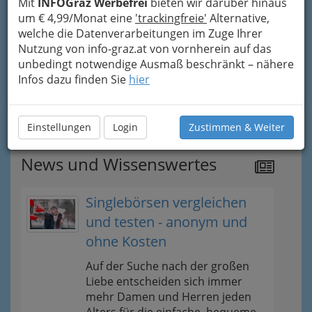
Mit
INFOGraz Werbefrei
bieten wir darüber hinaus
Kids
um € 4,99/Monat eine
'trackingfreie'
Alternative,
welche die Datenverarbeitungen im Zuge Ihrer
Nutzung von info-graz.at von vornherein auf das
Jugend
unbedingt notwendige Ausmaß beschränkt – nähere
Infos dazu finden Sie
hier
Spezialsuche
Tipps
Einstellungen
Login
Zustimmen & Weiter
News und Wissenswertes
Singlebörsen vergleichen
und testen - anonym und
ohne Kosten
Auf der Suche nach der großen
Liebe entscheiden sich immer
mehr Damen und Herren jeden