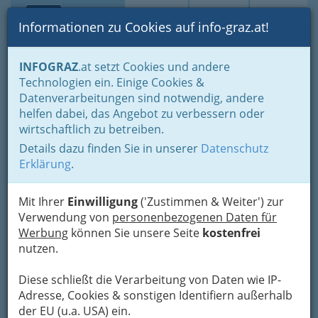
Toggle navi
Suche
Login
Menü
Informationen zu Cookies auf info-graz.at!
Home
Branchen
Informationsstellen
Internet - Suche
INFOGRAZ
.at setzt Cookies und andere
Technologien ein. Einige Cookies &
AON Search
Nav
Datenverarbeitungen sind notwendig, andere
helfen dabei, das Angebot zu verbessern oder
wirtschaftlich zu betreiben.
Details dazu finden Sie in unserer
Datenschutz
Erklärung
.
Mit Ihrer
Einwilligung
('Zustimmen & Weiter') zur
Verwendung von
personenbezogenen Daten für
Werbung
können Sie unsere Seite
kostenfrei
nutzen.
Diese schließt die Verarbeitung von Daten wie IP-
Adresse, Cookies & sonstigen Identifiern außerhalb
der EU (u.a. USA) ein.