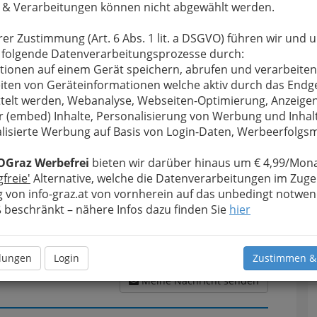
 & Verarbeitungen können nicht abgewählt werden.
rer Zustimmung (Art. 6 Abs. 1 lit. a DSGVO) führen wir und 
u bewahren
, verwenden wir an dieser Stelle zur
 folgende Datenverarbeitungsprozesse durch:
Formular. Ihre Nachricht wird nach dem Absenden
tionen auf einem Gerät speichern, abrufen und verarbeiten
 Thomas Müller - Facharzt für Innere Medizin,
iten von Geräteinformationen welche aktiv durch das Endg
telt werden, Webanalyse, Webseiten-Optimierung, Anzeige
Meine Nachricht
r (embed) Inhalte, Personalisierung von Werbung und Inhal
lisierte Werbung auf Basis von Login-Daten, Werbeerfolg
T
OGraz Werbefrei
bieten wir darüber hinaus um € 4,99/Mona
gfreie'
Alternative, welche die Datenverarbeitungen im Zuge
Ä
 von info-graz.at von vornherein auf das unbedingt notwen
v
beschränkt – nähere Infos dazu finden Sie
hier
llungen
Login
Zustimmen &
Meine Nachricht senden