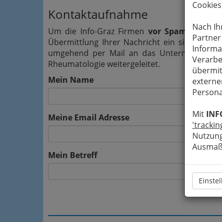
Cookies
Kontaktaufnahme
Nach Ih
Um die Info-Graz Firmen
vor Spam-Mails z
Partner
Übermittlung Ihrer Nachricht ein sicheres 
Informa
umgehend per Mail an das Unternehmen Dr.
Verarbe
Rheumatologie weitergeleitet.
übermit
Mein Name
externe
Persona
Mit
INF
Meine Email Adresse
'trackin
Nutzung
Ausmaß 
Mein Betreff
Einste