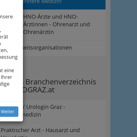
innere Medizin
HNO-Ärzte und HNO-
unsere
Ärztinnen - Ohrenarzt und
,
Ohrenärztin
erät
n
Gesundheitsorganisationen
ten,
smessung
ipps
t eine
 Ihrer
rzte im Branchenverzeichnis
dige
on INFOGRAZ.at
Urologe / Urologin Graz -
 Weiter
Männermedizin
Praktischer Arzt - Hausarzt und