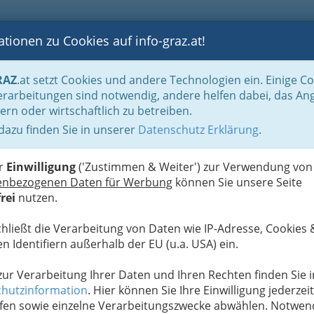
tionen zu Cookies auf info-graz.at!
B
F
G
B
GEN
LOGS
OTOS
ASTRONOMIE
RANCHEN
RAZ
.at setzt Cookies und andere Technologien ein. Einige C
Männergesundheit
Internist und Internistin - innere Medizin
rarbeitungen sind notwendig, andere helfen dabei, das An
ern oder wirtschaftlich zu betreiben.
t für Innere Medizin,
 dazu finden Sie in unserer
Datenschutz Erklärung
.
Ä
v
er
Einwilligung
('Zustimmen & Weiter') zur Verwendung von
enbezogenen Daten für Werbung
können Sie unsere Seite
rei
nutzen.
chließt die Verarbeitung von Daten wie IP-Adresse, Cookies 
n Identifiern außerhalb der EU (u.a. USA) ein.
 zur Verarbeitung Ihrer Daten und Ihren Rechten finden Sie i
hutzinformation
. Hier können Sie Ihre Einwilligung jederzeit
fen sowie einzelne Verarbeitungszwecke abwählen. Notwen