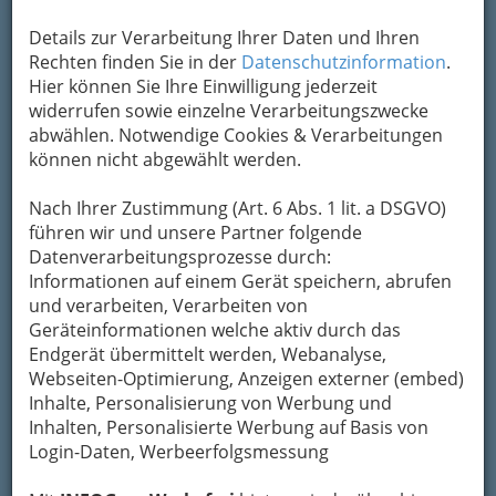
Kategorien
Details zur Verarbeitung Ihrer Daten und Ihren
Rechten finden Sie in der
Datenschutzinformation
.
Hier können Sie Ihre Einwilligung jederzeit
2
Dr. Gerd Baumgartner
widerrufen sowie einzelne Verarbeitungszwecke
AFRITSCHGASSE 30, 8020 Graz
abwählen. Notwendige Cookies & Verarbeitungen
+43 316 716 858
können nicht abgewählt werden.
+43 316 716 858
Nach Ihrer Zustimmung (Art. 6 Abs. 1 lit. a DSGVO)
Karte & Routenplaner
Eintrag ändern
führen wir und unsere Partner folgende
Kategorien
Datenverarbeitungsprozesse durch:
Informationen auf einem Gerät speichern, abrufen
und verarbeiten, Verarbeiten von
3
Dr. Katja Lipsky - Fachärztin für
Geräteinformationen welche aktiv durch das
Endgerät übermittelt werden, Webanalyse,
Urologie
Webseiten-Optimierung, Anzeigen externer (embed)
Albrechtgasse 9, 8010 Graz
Inhalte, Personalisierung von Werbung und
+43 316 825 959
Inhalten, Personalisierte Werbung auf Basis von
+43 316 825 959 4
Login-Daten, Werbeerfolgsmessung
E-Mail
Karte & Routenplaner