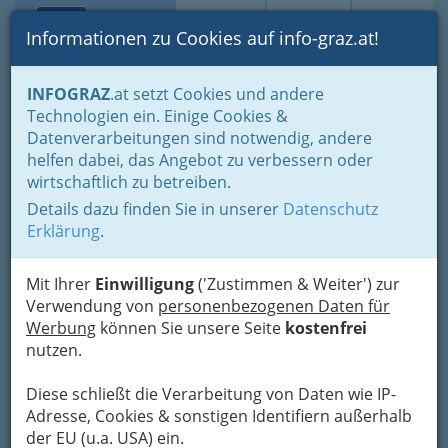
Toggle navi
Suche
Login
Menü
Informationen zu Cookies auf info-graz.at!
Home
Lebens-Guide
Partnerschaft & Familie
Männer
INFOGRAZ
.at setzt Cookies und andere
Männergesundheit
Urologe / Urologin Graz - Männermedizin
Technologien ein. Einige Cookies &
Datenverarbeitungen sind notwendig, andere
Nav
Urologe
helfen dabei, das Angebot zu verbessern oder
wirtschaftlich zu betreiben.
Details dazu finden Sie in unserer
Datenschutz
Bezirksauswahl
Erklärung
.
Alle Bezirke
Mit Ihrer
Einwilligung
('Zustimmen & Weiter') zur
Verwendung von
personenbezogenen Daten für
1
Dr. Stefan Altziebler
Werbung
können Sie unsere Seite
kostenfrei
nutzen.
Heinrichstraße 4 /1, 8010 Graz
+43 316 383 888
Diese schließt die Verarbeitung von Daten wie IP-
+43 316 383 8884
Adresse, Cookies & sonstigen Identifiern außerhalb
Karte & Routenplaner
Eintrag ändern
der EU (u.a. USA) ein.