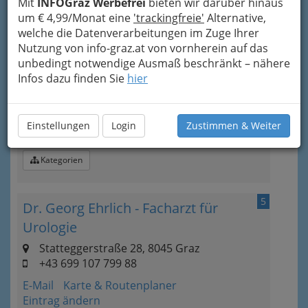
Mit
INFOGraz Werbefrei
bieten wir darüber hinaus
Eintrag ändern
um € 4,99/Monat eine
'trackingfreie'
Alternative,
Kategorien
welche die Datenverarbeitungen im Zuge Ihrer
Nutzung von info-graz.at von vornherein auf das
unbedingt notwendige Ausmaß beschränkt – nähere
4
Dr. Peter Droschl
Infos dazu finden Sie
hier
Schmiedgasse 40, 8010 Graz
+43 316 825 357
Einstellungen
Login
Zustimmen & Weiter
Karte & Routenplaner
Eintrag ändern
Kategorien
5
Dr. Georg Ehrlich - Facharzt für
Urologie
Statteggerstraße 28, 8045 Graz
+43 699 107 799 88
E-Mail
Karte & Routenplaner
Eintrag ändern