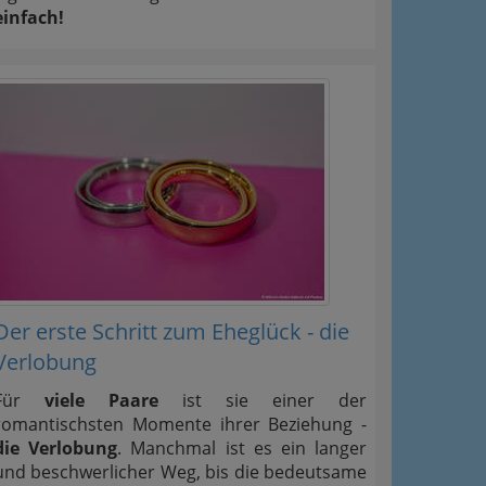
einfach!
Der erste Schritt zum Eheglück - die
Verlobung
Für
viele Paare
ist sie einer der
romantischsten Momente ihrer Beziehung -
die Verlobung
. Manchmal ist es ein langer
und beschwerlicher Weg, bis die bedeutsame