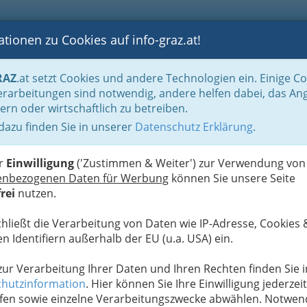
tionen zu Cookies auf info-graz.at!
B
F
G
B
GEN
LOGS
OTOS
ASTRONOMIE
RANCHEN
RAZ
.at setzt Cookies und andere Technologien ein. Einige C
Handel in Graz
Dinge des täglichen Lebens
Juwelen, Uhren, Kunst, Antiqui
rarbeitungen sind notwendig, andere helfen dabei, das An
ern oder wirtschaftlich zu betreiben.
ieglinde Mihalopulos &
 dazu finden Sie in unserer
Datenschutz Erklärung
.
N
r
er
Einwilligung
('Zustimmen & Weiter') zur Verwendung von
enbezogenen Daten für Werbung
können Sie unsere Seite
rei
nutzen.
chließt die Verarbeitung von Daten wie IP-Adresse, Cookies 
n Identifiern außerhalb der EU (u.a. USA) ein.
 zur Verarbeitung Ihrer Daten und Ihren Rechten finden Sie i
hutzinformation
. Hier können Sie Ihre Einwilligung jederzeit
fen sowie einzelne Verarbeitungszwecke abwählen. Notwen