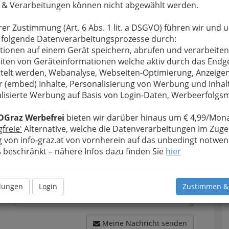
 & Verarbeitungen können nicht abgewählt werden.
rer Zustimmung (Art. 6 Abs. 1 lit. a DSGVO) führen wir und 
 folgende Datenverarbeitungsprozesse durch:
tionen auf einem Gerät speichern, abrufen und verarbeiten
u bewahren
, verwenden wir an dieser Stelle zur
iten von Geräteinformationen welche aktiv durch das Endg
Formular. Ihre Nachricht wird nach dem Absenden
telt werden, Webanalyse, Webseiten-Optimierung, Anzeige
erie im Lend - Traude Sieglinde Mihalopulos &
r (embed) Inhalte, Personalisierung von Werbung und Inhal
lisierte Werbung auf Basis von Login-Daten, Werbeerfolg
Meine Nachricht
OGraz Werbefrei
bieten wir darüber hinaus um € 4,99/Mona
gfreie'
Alternative, welche die Datenverarbeitungen im Zuge
 von info-graz.at von vornherein auf das unbedingt notwen
beschränkt – nähere Infos dazu finden Sie
hier
llungen
Login
Zustimmen &
Meine Nachricht senden