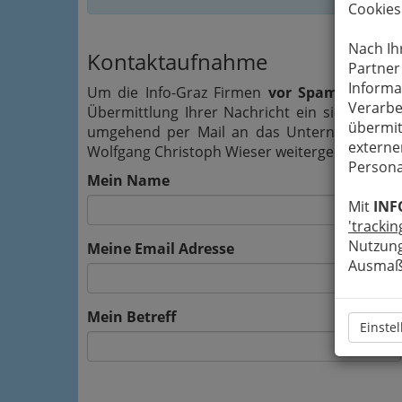
Cookies
Nach Ih
Kontaktaufnahme
Partner
Informa
Um die Info-Graz Firmen
vor Spam-Mails z
Verarbe
Übermittlung Ihrer Nachricht ein sicheres 
übermit
umgehend per Mail an das Unternehmen Gal
externe
Wolfgang Christoph Wieser weitergeleitet.
Persona
Mein Name
Mit
INF
'trackin
Nutzung
Meine Email Adresse
Ausmaß 
Mein Betreff
Einste