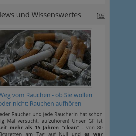
ews und Wissenswertes
Weg vom Rauchen - ob Sie wollen
oder nicht: Rauchen aufhören
Jeder Raucher und jede Raucherin hat schon
zig Mal versucht, aufzuhören! Unser GF ist
seit mehr als 15 Jahren "clean"
- von 80
Zigaretten am Tag auf Null und
es war