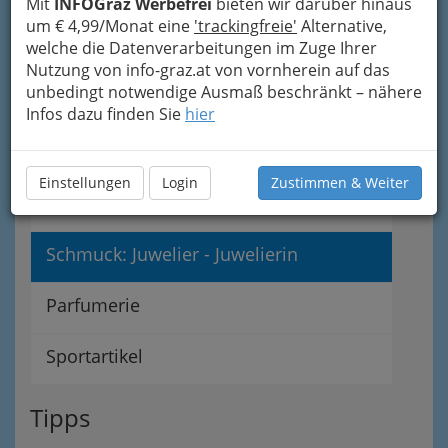
Mit
INFOGraz Werbefrei
bieten wir darüber hinaus
um € 4,99/Monat eine
'trackingfreie'
Alternative,
welche die Datenverarbeitungen im Zuge Ihrer
Leder & Pelz
Nutzung von info-graz.at von vornherein auf das
unbedingt notwendige Ausmaß beschränkt – nähere
Modehäuser
Infos dazu finden Sie
hier
Schuhhandel Graz - ein guter Schuh
Einstellungen
Login
Zustimmen & Weiter
macht ein schönes Bein
Schmuck: Juwelier - Juwelierin
Parfumerie
Sportartikel
Tipps