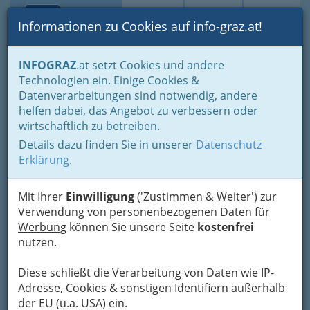
Toggle navi
Suche
Login
Menü
Informationen zu Cookies auf info-graz.at!
Home
Branchen
Freizeit & Sport
Frau von heute
INFOGRAZ
.at setzt Cookies und andere
Fashion & Beauty
Schmuck: Juwelier - Juwelierin
Technologien ein. Einige Cookies &
Wagner Juwelen GesmbH
Datenverarbeitungen sind notwendig, andere
Nav
helfen dabei, das Angebot zu verbessern oder
Lazarettgürtel 55 Citypark, 8020 Graz
wirtschaftlich zu betreiben.
+43 316 710 202 - 0
Details dazu finden Sie in unserer
Datenschutz
+43 316 713 238
Erklärung
.
Mit Ihrer
Einwilligung
('Zustimmen & Weiter') zur
Verwendung von
personenbezogenen Daten für
Karte
Werbung
können Sie unsere Seite
kostenfrei
nutzen.
Karte anzeigen
Diese schließt die Verarbeitung von Daten wie IP-
Adresse, Cookies & sonstigen Identifiern außerhalb
der EU (u.a. USA) ein.