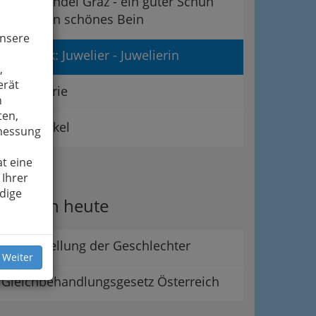
Schuhhandel Graz - ein guter Schuh
macht ein schönes Bein
unsere
Schmuck: Juwelier - Juwelierin
,
erät
Parfumerie
n
ten,
Sportartikel
smessung
t eine
ipps
 Ihrer
dige
rau von heute
Gleichstellung der Geschlechter
 Weiter
Gleichbehandlungsgesetz Österreich