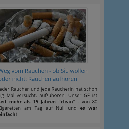
Weg vom Rauchen - ob Sie wollen
oder nicht: Rauchen aufhören
Jeder Raucher und jede Raucherin hat schon
zig Mal versucht, aufzuhören! Unser GF ist
seit mehr als 15 Jahren "clean"
- von 80
Zigaretten am Tag auf Null und
es war
einfach!