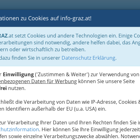
tionen zu Cookies auf info-graz.at!
B
F
G
B
GEN
LOGS
OTOS
ASTRONOMIE
RANCHEN
RAZ
.at setzt Cookies und andere Technologien ein. Einige C
ashion & Beauty
Schmuck: Juwelier - Juwelierin
rarbeitungen sind notwendig, andere helfen dabei, das An
ern oder wirtschaftlich zu betreiben.
 dazu finden Sie in unserer
Datenschutz Erklärung
.
F
er
Einwilligung
('Zustimmen & Weiter') zur Verwendung von
enbezogenen Daten für Werbung
können Sie unsere Seite
rei
nutzen.
chließt die Verarbeitung von Daten wie IP-Adresse, Cookies 
n Identifiern außerhalb der EU (u.a. USA) ein.
 zur Verarbeitung Ihrer Daten und Ihren Rechten finden Sie i
hutzinformation
. Hier können Sie Ihre Einwilligung jederzeit
fen sowie einzelne Verarbeitungszwecke abwählen. Notwen