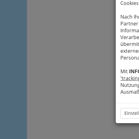
Cookies
Nach Ih
Partner
Informa
Verarbe
übermit
externe
Persona
Mit
INF
'trackin
Nutzung
Ausmaß 
Einste