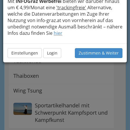
Mit
INFOGraz Werbefrei
bieten wir darüber hinaus
um € 4,99/Monat eine
'trackingfreie'
Alternative,
Karate
welche die Datenverarbeitungen im Zuge Ihrer
Nutzung von info-graz.at von vornherein auf das
Ringen
unbedingt notwendige Ausmaß beschränkt – nähere
Infos dazu finden Sie
hier
Shiatsu
Einstellungen
Login
Zustimmen & Weiter
Taekwondo
Thaiboxen
Wing Tsung
Sportartikelhandel mit
Schwerpunkt Kampfsport und
Kampfkunst