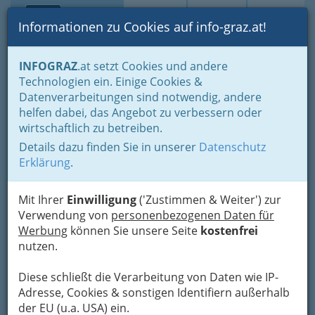
Toggle navi
Suche
Login
Menü
Informationen zu Cookies auf info-graz.at!
Home
Branchen
Freizeit & Sport
Sport
Kampfsport
INFOGRAZ
.at setzt Cookies und andere
Kickboxen
Technologien ein. Einige Cookies &
Datenverarbeitungen sind notwendig, andere
Nav
Kickboxen
helfen dabei, das Angebot zu verbessern oder
wirtschaftlich zu betreiben.
Details dazu finden Sie in unserer
Datenschutz
Erklärung
.
Mit Ihrer
Einwilligung
('Zustimmen & Weiter') zur
Verwendung von
personenbezogenen Daten für
Werbung
können Sie unsere Seite
kostenfrei
nutzen.
Diese schließt die Verarbeitung von Daten wie IP-
Adresse, Cookies & sonstigen Identifiern außerhalb
der EU (u.a. USA) ein.