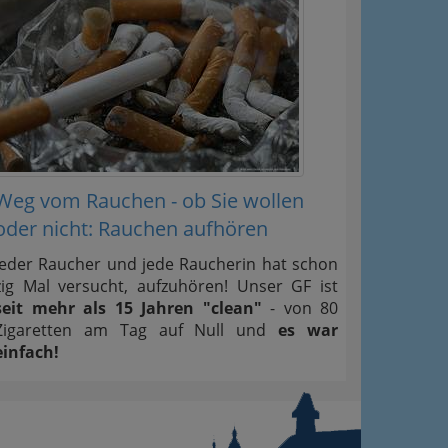
Weg vom Rauchen - ob Sie wollen
oder nicht: Rauchen aufhören
Jeder Raucher und jede Raucherin hat schon
zig Mal versucht, aufzuhören! Unser GF ist
seit mehr als 15 Jahren "clean"
- von 80
Zigaretten am Tag auf Null und
es war
einfach!