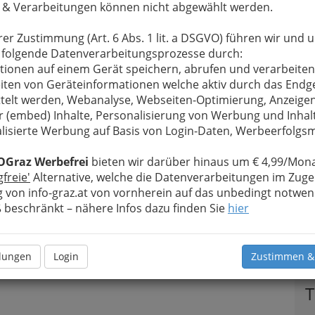
 & Verarbeitungen können nicht abgewählt werden.
rer Zustimmung (Art. 6 Abs. 1 lit. a DSGVO) führen wir und 
 folgende Datenverarbeitungsprozesse durch:
tionen auf einem Gerät speichern, abrufen und verarbeiten
iten von Geräteinformationen welche aktiv durch das Endg
telt werden, Webanalyse, Webseiten-Optimierung, Anzeige
r (embed) Inhalte, Personalisierung von Werbung und Inhal
lisierte Werbung auf Basis von Login-Daten, Werbeerfolg
OGraz Werbefrei
bieten wir darüber hinaus um € 4,99/Mona
gfreie'
Alternative, welche die Datenverarbeitungen im Zuge
 von info-graz.at von vornherein auf das unbedingt notwen
beschränkt – nähere Infos dazu finden Sie
hier
llungen
Login
Zustimmen &
T