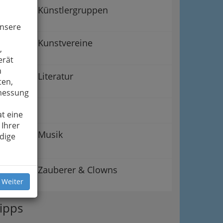
Künstlergruppen
unsere
Kunstvereine
,
erät
n
Literatur
ten,
smessung
Malerei
t eine
 Ihrer
Musik
dige
Zauberer & Clowns
 Weiter
ipps