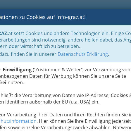
tionen zu Cookies auf info-graz.at!
B
F
G
B
GEN
LOGS
OTOS
ASTRONOMIE
RANCHEN
RAZ
.at setzt Cookies und andere Technologien ein. Einige C
rarbeitungen sind notwendig, andere helfen dabei, das An
ern oder wirtschaftlich zu betreiben.
t - Studieren in Österreich
 dazu finden Sie in unserer
Datenschutz Erklärung
.
K
er
Einwilligung
('Zustimmen & Weiter') zur Verwendung von
enbezogenen Daten für Werbung
können Sie unsere Seite
rei
nutzen.
chließt die Verarbeitung von Daten wie IP-Adresse, Cookies 
n Identifiern außerhalb der EU (u.a. USA) ein.
 zur Verarbeitung Ihrer Daten und Ihren Rechten finden Sie i
hutzinformation
. Hier können Sie Ihre Einwilligung jederzeit
fen sowie einzelne Verarbeitungszwecke abwählen. Notwen