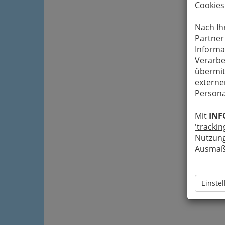
Cookies
Nach Ih
Partner
Informa
Verarbe
übermit
externe
Persona
Mit
INF
'trackin
Nutzung
Ausmaß 
Einste