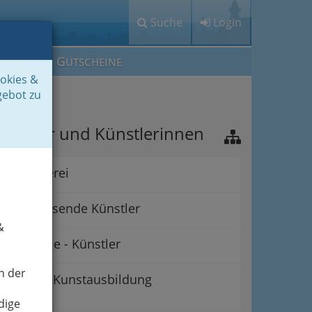
Suche
Login
M
G
EIN IG
UTSCHEINE
ookies &
gebot zu
ünstler und Künstlerinnen
Bildhauerei
Durchreisende Künstler
&
Fotografie - Künstler
n der
Kunstausbildung
dige