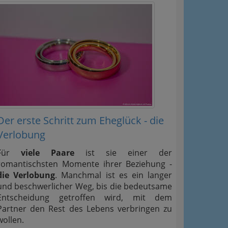
Der erste Schritt zum Eheglück - die
Verlobung
Für
viele Paare
ist sie einer der
romantischsten Momente ihrer Beziehung -
die Verlobung
. Manchmal ist es ein langer
und beschwerlicher Weg, bis die bedeutsame
Entscheidung getroffen wird, mit dem
Partner den Rest des Lebens verbringen zu
wollen.