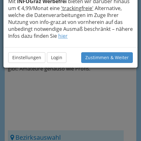
Mit
INFOGraz Werbefrei
bieten wir darüber hinaus
Auch die Wirklichkeit muss
um € 4,99/Monat eine
'trackingfreie'
Alternative,
geformt werden, will man sie zum
welche die Datenverarbeitungen im Zuge Ihrer
Sprechen bringen.
Friedrich
Nutzung von info-graz.at von vornherein auf das
Dürrenmatt
unbedingt notwendige Ausmaß beschränkt – nähere
Infos dazu finden Sie
hier
Bei unserem Fotowettbewerb anlässlich des
10jährigen Bestehens von
INFOGRAZ
.at hat sich
Einstellungen
Login
Zustimmen & Weiter
gezeigt, dass es viele gute Fotografen in Graz
gibt: Amateure genauso wie Profis.
Bezirksauswahl