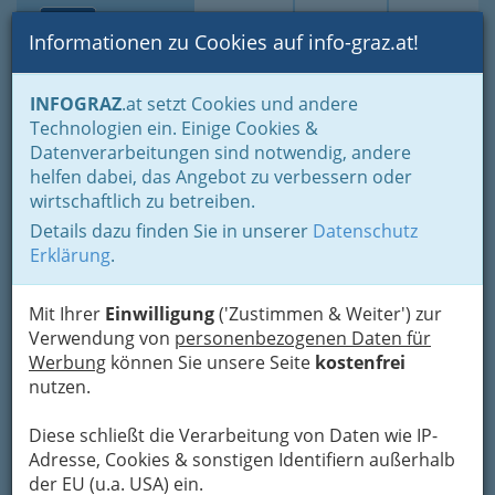
Toggle navi
Suche
Login
Menü
Informationen zu Cookies auf info-graz.at!
Home
Branchen
Kultur
Künstler und Künstlerinnen
INFOGRAZ
.at setzt Cookies und andere
Fotografie - Künstler
Technologien ein. Einige Cookies &
Datenverarbeitungen sind notwendig, andere
Fotografen / Fotografinnen
helfen dabei, das Angebot zu verbessern oder
wirtschaftlich zu betreiben.
aus Graz und Umgebung:
Details dazu finden Sie in unserer
Datenschutz
Künstler unabhängig vom
Erklärung
.
jeweiligen 'Brot-Beruf'
Mit Ihrer
Einwilligung
('Zustimmen & Weiter') zur
Verwendung von
personenbezogenen Daten für
Amateure und Berufsfotografen:
Werbung
können Sie unsere Seite
kostenfrei
in dieser Kategorie entscheidet
nutzen.
nicht die Gewerbeberechtigung -
Künstler und Künstlerinnen!
Diese schließt die Verarbeitung von Daten wie IP-
Adresse, Cookies & sonstigen Identifiern außerhalb
der EU (u.a. USA) ein.