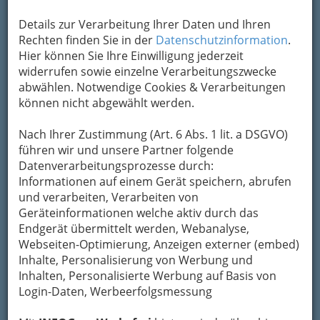
Details zur Verarbeitung Ihrer Daten und Ihren
Rechten finden Sie in der
Datenschutzinformation
.
Hier können Sie Ihre Einwilligung jederzeit
widerrufen sowie einzelne Verarbeitungszwecke
abwählen. Notwendige Cookies & Verarbeitungen
können nicht abgewählt werden.
Nach Ihrer Zustimmung (Art. 6 Abs. 1 lit. a DSGVO)
führen wir und unsere Partner folgende
Menschenbilder, die jährliche Wanderausstellung der
Datenverarbeitungsprozesse durch:
steirischen Berufsfotografen.
Informationen auf einem Gerät speichern, abrufen
und verarbeiten, Verarbeiten von
Jeder kann knipsen. Auch ein Automat.
Geräteinformationen welche aktiv durch das
Endgerät übermittelt werden, Webanalyse,
Aber nicht jeder kann beobachten.
Webseiten-Optimierung, Anzeigen externer (embed)
Photographieren ist nur insofern Kunst, als sich
Inhalte, Personalisierung von Werbung und
seiner die Kunst des Beobachtens bedient.
Inhalten, Personalisierte Werbung auf Basis von
Beobachten ist ein elementar dichterischer
Login-Daten, Werbeerfolgsmessung
Vorgang.