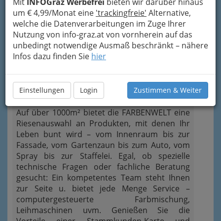
Mit
INFOGraz Werbefrei
bieten wir darüber hinaus
um € 4,99/Monat eine
'trackingfreie'
Alternative,
1
Farbenwelt Graz - Mag. Raphael
welche die Datenverarbeitungen im Zuge Ihrer
Bergmann
Nutzung von info-graz.at von vornherein auf das
unbedingt notwendige Ausmaß beschränkt – nähere
Straßgangerstraße 433, 8054
Infos dazu finden Sie
hier
Graz
+43 316 253 330
Einstellungen
Login
Zustimmen & Weiter
Auf über 1000m² bietet die FARBENWELT eine
Riesenauswahl an Produkten, mit denen Ihr
Leben bunt wird – vom Innenraum bis zur
Fassade, vom Gartenzaun bis zum Auto, vom
Spray bis zur Staffelei. Egal, ob spezielle
technische Fragen oder fachliche Beratung
gesucht: Ein kompetentes Team steht Ihnen
zur Seite u. bietet jede Menge Service –
computergesteuerte Farbmischung,
Leihmaschinen uvm. Genießen Sie die