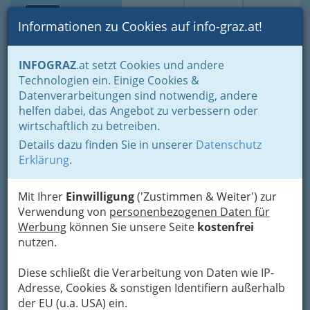
Toggle navi
Suche
Login
Menü
Informationen zu Cookies auf info-graz.at!
Home
Branchen
Einkaufen & Schenken - der Handel
INFOGRAZ
.at setzt Cookies und andere
Handel in Graz
Spezielles Einkaufen und Schenken
Technologien ein. Einige Cookies &
Künstlerbedarf
Datenverarbeitungen sind notwendig, andere
helfen dabei, das Angebot zu verbessern oder
Künstlerbedarf
wirtschaftlich zu betreiben.
Details dazu finden Sie in unserer
Datenschutz
Grazer Händler
Erklärung
.
für
Künstlerbedarf
Mit Ihrer
Einwilligung
('Zustimmen & Weiter') zur
führen
Verwendung von
personenbezogenen Daten für
vorzugsweise
Werbung
können Sie unsere Seite
kostenfrei
nutzen.
Qualitäts-Markenartikel zu
günstigen Preisen.
Diese schließt die Verarbeitung von Daten wie IP-
Adresse, Cookies & sonstigen Identifiern außerhalb
Der große Unterschied zu den Online-Händlern
der EU (u.a. USA) ein.
liegt nicht nur in der Beratung: informieren Sie