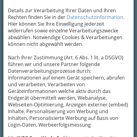
sich gründlich im Internet – das ist ja dessen
Details zur Verarbeitung Ihrer Daten und Ihren
Stärke, kaufen sollten Sie aber, gut beraten, i
m
Rechten finden Sie in der
Datenschutzinformation
.
heimischen Fachhandel
.
Hier können Sie Ihre Einwilligung jederzeit
Sie wollen doch wirklich kein Risiko eingehen –
widerrufen sowie einzelne Verarbeitungszwecke
weder bei
der
abwählen. Notwendige Cookies & Verarbeitungen
Bezahlung, noch bei
können nicht abgewählt werden.
der Qualität. Da ist es
schon ein Vorteil, wenn
Nach Ihrer Zustimmung (Art. 6 Abs. 1 lit. a DSGVO)
man jemand hat, den
führen wir und unsere Partner folgende
man/frau im Falle des
Datenverarbeitungsprozesse durch:
Falles auch bei „den Ohren nehmen kann“.
Informationen auf einem Gerät speichern, abrufen
und verarbeiten, Verarbeiten von
Die
Grazer Händler für Künstlerbedarf
bieten
Geräteinformationen welche aktiv durch das
Ihnen Profi-Qualität von renommierten
Endgerät übermittelt werden, Webanalyse,
Produzenten zu attraktiven Preisen, sowie eine
Webseiten-Optimierung, Anzeigen externer (embed)
ausführliche und profunde Beratung.
Inhalte, Personalisierung von Werbung und
Inhalten, Personalisierte Werbung auf Basis von
Bezirksauswahl
Login-Daten, Werbeerfolgsmessung
Alle Bezirke