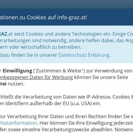
tionen zu Cookies auf info-graz.at!
B
F
G
B
GEN
LOGS
OTOS
ASTRONOMIE
RANCHEN
RAZ
.at setzt Cookies und andere Technologien ein. Einige C
ation und Consulting
Technische Büros - Ingenieurbüros
Kulturtechnik und
rarbeitungen sind notwendig, andere helfen dabei, das An
ern oder wirtschaftlich zu betreiben.
hnisches Büro für
 dazu finden Sie in unserer
Datenschutz Erklärung
.
N
er
Einwilligung
('Zustimmen & Weiter') zur Verwendung von
enbezogenen Daten für Werbung
können Sie unsere Seite
rei
nutzen.
chließt die Verarbeitung von Daten wie IP-Adresse, Cookies 
n Identifiern außerhalb der EU (u.a. USA) ein.
 zur Verarbeitung Ihrer Daten und Ihren Rechten finden Sie i
hutzinformation
. Hier können Sie Ihre Einwilligung jederzeit
fen sowie einzelne Verarbeitungszwecke abwählen. Notwen