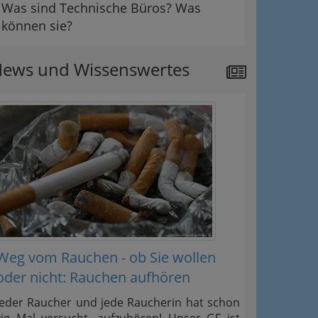
Was sind Technische Büros? Was
können sie?
ews und Wissenswertes
Weg vom Rauchen - ob Sie wollen
oder nicht: Rauchen aufhören
Jeder Raucher und jede Raucherin hat schon
zig Mal versucht, aufzuhören! Unser GF ist