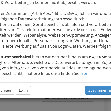
 & Verarbeitungen können nicht abgewählt werden.
rer Zustimmung (Art. 6 Abs. 1 lit. a DSGVO) führen wir und 
 folgende Datenverarbeitungsprozesse durch:
u bewahren
, verwenden wir an dieser Stelle zur
tionen auf einem Gerät speichern, abrufen und verarbeiten
Formular. Ihre Nachricht wird nach dem Absenden
iten von Geräteinformationen welche aktiv durch das Endg
geleitet.
telt werden, Webanalyse, Webseiten-Optimierung, Anzeige
Meine Nachricht
r (embed) Inhalte, Personalisierung von Werbung und Inhal
lisierte Werbung auf Basis von Login-Daten, Werbeerfolg
OGraz Werbefrei
bieten wir darüber hinaus um € 4,99/Mona
gfreie'
Alternative, welche die Datenverarbeitungen im Zuge
 von info-graz.at von vornherein auf das unbedingt notwen
beschränkt – nähere Infos dazu finden Sie
hier
llungen
Login
Zustimmen &
Meine Nachricht senden