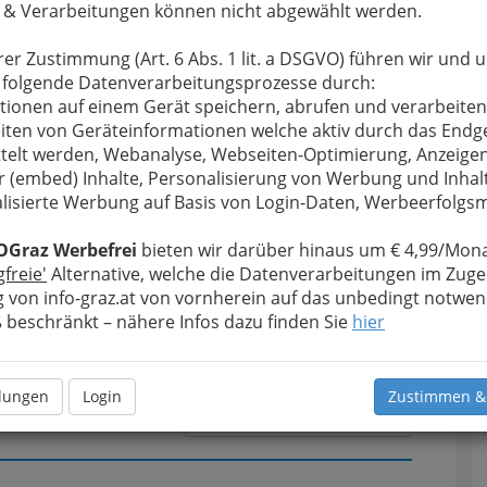
 & Verarbeitungen können nicht abgewählt werden.
rer Zustimmung (Art. 6 Abs. 1 lit. a DSGVO) führen wir und 
u bewahren
, verwenden wir an dieser Stelle zur
 folgende Datenverarbeitungsprozesse durch:
Formular. Ihre Nachricht wird nach dem Absenden
tionen auf einem Gerät speichern, abrufen und verarbeiten
consult GmbH weitergeleitet.
iten von Geräteinformationen welche aktiv durch das Endg
telt werden, Webanalyse, Webseiten-Optimierung, Anzeige
Meine Nachricht
r (embed) Inhalte, Personalisierung von Werbung und Inhal
lisierte Werbung auf Basis von Login-Daten, Werbeerfolg
OGraz Werbefrei
bieten wir darüber hinaus um € 4,99/Mona
gfreie'
Alternative, welche die Datenverarbeitungen im Zuge
 von info-graz.at von vornherein auf das unbedingt notwen
beschränkt – nähere Infos dazu finden Sie
hier
llungen
Login
Zustimmen &
Meine Nachricht senden