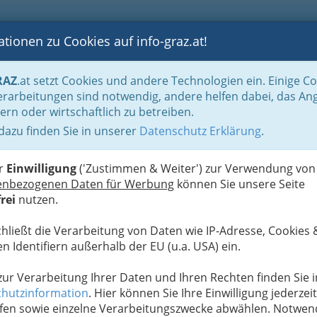
tionen zu Cookies auf info-graz.at!
B
F
G
B
GEN
LOGS
OTOS
ASTRONOMIE
RANCHEN
RAZ
.at setzt Cookies und andere Technologien ein. Einige C
ation und Consulting
Technische Büros - Ingenieurbüros
Kulturtechnik und
rarbeitungen sind notwendig, andere helfen dabei, das An
ern oder wirtschaftlich zu betreiben.
 dazu finden Sie in unserer
Datenschutz Erklärung
.
N
er
Einwilligung
('Zustimmen & Weiter') zur Verwendung von
enbezogenen Daten für Werbung
können Sie unsere Seite
rei
nutzen.
chließt die Verarbeitung von Daten wie IP-Adresse, Cookies 
n Identifiern außerhalb der EU (u.a. USA) ein.
 zur Verarbeitung Ihrer Daten und Ihren Rechten finden Sie i
hutzinformation
. Hier können Sie Ihre Einwilligung jederzeit
fen sowie einzelne Verarbeitungszwecke abwählen. Notwen