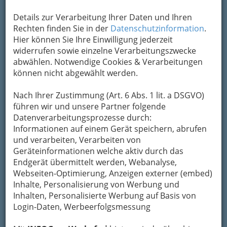
Details zur Verarbeitung Ihrer Daten und Ihren
Kontaktaufnahme
Rechten finden Sie in der
Datenschutzinformation
.
Hier können Sie Ihre Einwilligung jederzeit
Um die Info-Graz Firmen
vor Spam-Mails zu
widerrufen sowie einzelne Verarbeitungszwecke
bewahren
, verwenden wir an dieser Stelle zur
abwählen. Notwendige Cookies & Verarbeitungen
Übermittlung Ihrer Nachricht ein sicheres
können nicht abgewählt werden.
Formular. Ihre Nachricht wird nach dem
Absenden umgehend per Mail an das
Nach Ihrer Zustimmung (Art. 6 Abs. 1 lit. a DSGVO)
Unternehmen Ematic Handel-GmbH.
führen wir und unsere Partner folgende
weitergeleitet.
Datenverarbeitungsprozesse durch:
Mein Name
Informationen auf einem Gerät speichern, abrufen
und verarbeiten, Verarbeiten von
Geräteinformationen welche aktiv durch das
Endgerät übermittelt werden, Webanalyse,
Meine Email Adresse
Webseiten-Optimierung, Anzeigen externer (embed)
Inhalte, Personalisierung von Werbung und
Inhalten, Personalisierte Werbung auf Basis von
Mein Betreff
Login-Daten, Werbeerfolgsmessung