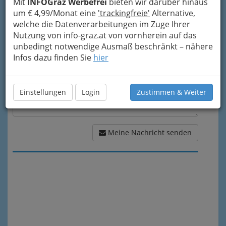
Mit
INFOGraz Werbefrei
bieten wir darüber hinaus
um € 4,99/Monat eine
'trackingfreie'
Alternative,
Meine Nachricht
welche die Datenverarbeitungen im Zuge Ihrer
Nutzung von info-graz.at von vornherein auf das
unbedingt notwendige Ausmaß beschränkt – nähere
Infos dazu finden Sie
hier
Einstellungen
Login
Zustimmen & Weiter
Meine Nachricht senden