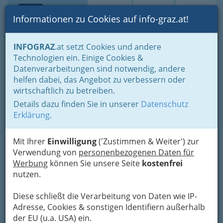
Toggle navi
Suche
Login
Menü
Informationen zu Cookies auf info-graz.at!
Home
Branchen
Einkaufen & Schenken - der Handel
INFOGRAZ
.at setzt Cookies und andere
Handel in Graz
Dinge des täglichen Lebens
Technologien ein. Einige Cookies &
Lederwaren- u. Spielwaren- und Sportartikel
Datenverarbeitungen sind notwendig, andere
Landesgremium Lederwaren
helfen dabei, das Angebot zu verbessern oder
Ematic Handel-GmbH.
Nav
wirtschaftlich zu betreiben.
Details dazu finden Sie in unserer
Datenschutz
Lagergasse 349, 8055 Graz-Puntigam
Erklärung
.
+43 3159 3735
+43 3159 3735-35
Mit Ihrer
Einwilligung
('Zustimmen & Weiter') zur
Verwendung von
personenbezogenen Daten für
Werbung
können Sie unsere Seite
kostenfrei
nutzen.
Karte
Diese schließt die Verarbeitung von Daten wie IP-
Adresse, Cookies & sonstigen Identifiern außerhalb
Adresse mit Google Maps anschauen
der EU (u.a. USA) ein.