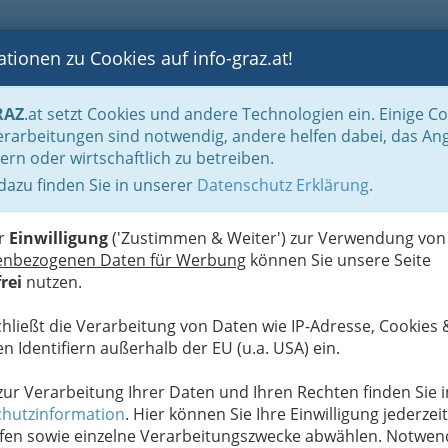
tionen zu Cookies auf info-graz.at!
B
F
G
B
GEN
LOGS
OTOS
ASTRONOMIE
RANCHEN
RAZ
.at setzt Cookies und andere Technologien ein. Einige C
Handel in Graz
Spezielles Einkaufen und Schenken
Landesprodukte
Lan
rarbeitungen sind notwendig, andere helfen dabei, das An
ern oder wirtschaftlich zu betreiben.
 dazu finden Sie in unserer
Datenschutz Erklärung
.
N
er
Einwilligung
('Zustimmen & Weiter') zur Verwendung von
enbezogenen Daten für Werbung
können Sie unsere Seite
rei
nutzen.
chließt die Verarbeitung von Daten wie IP-Adresse, Cookies 
n Identifiern außerhalb der EU (u.a. USA) ein.
 zur Verarbeitung Ihrer Daten und Ihren Rechten finden Sie i
hutzinformation
. Hier können Sie Ihre Einwilligung jederzeit
fen sowie einzelne Verarbeitungszwecke abwählen. Notwen