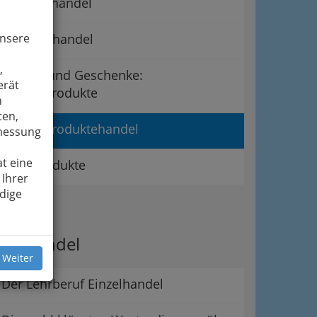
Gemüsehandel
unsere
Getreidehandel
,
Handel und Geschenke:
erät
Landesprodukte
n
ten,
Landesproduktehandel
smessung
t eine
Waldprodukte
 Ihrer
dige
ipps
er Handel
 Weiter
Der Lehrberuf Einzelhandel