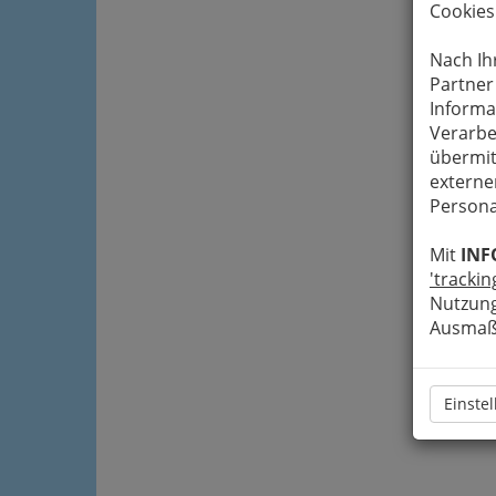
Cookies
Nach Ih
Partner
Informa
Verarbe
übermit
externe
Persona
Mit
INF
'trackin
Nutzung
Ausmaß 
Einste