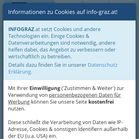
Toggle navi
Suche
Login
Menü
Informationen zu Cookies auf info-graz.at!
Home
Branchen
Einkaufen & Schenken - der Handel
INFOGRAZ
.at setzt Cookies und andere
Handel in Graz
Spezielles Einkaufen und Schenken
Technologien ein. Einige Cookies &
Landesprodukte
Futtermittel
Datenverarbeitungen sind notwendig, andere
Nav
helfen dabei, das Angebot zu verbessern oder
Futtermittel
wirtschaftlich zu betreiben.
Details dazu finden Sie in unserer
Datenschutz
Erklärung
.
Sie haben Haustier, wie Hunde, Katzen, Mäuse, ... oder auch
Nutztiere, wie Pferde, Rinder, ...? Egal ob klein oder groß,
jedes Tier braucht etwas zum Essen. Damit Ihre Lieblinge nicht
Mit Ihrer
Einwilligung
('Zustimmen & Weiter') zur
verhungern müssen haben wir hier Händler für Tierfutter bzw.
Verwendung von
personenbezogenen Daten für
Futtermittel aufgelistet.
Werbung
können Sie unsere Seite
kostenfrei
nutzen.
Diese schließt die Verarbeitung von Daten wie IP-
Adresse, Cookies & sonstigen Identifiern außerhalb
der EU (u.a. USA) ein.