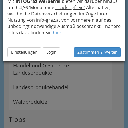
Mit
INFOGraz Werbefrei
bieten wir darüber hinaus
Düngemittel
um € 4,99/Monat eine
'trackingfreie'
Alternative,
welche die Datenverarbeitungen im Zuge Ihrer
Nutzung von info-graz.at von vornherein auf das
Futtermittel
unbedingt notwendige Ausmaß beschränkt – nähere
Infos dazu finden Sie
hier
Gemüsehandel
Getreidehandel
Einstellungen
Login
Zustimmen & Weiter
Handel und Geschenke:
Landesprodukte
Landesproduktehandel
Waldprodukte
Tipps