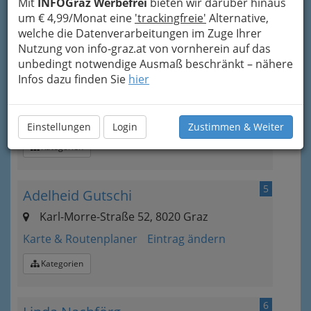
Mit
INFOGraz Werbefrei
bieten wir darüber hinaus
Karte & Routenplaner
Eintrag ändern
um € 4,99/Monat eine
'trackingfreie'
Alternative,
Kategorien
welche die Datenverarbeitungen im Zuge Ihrer
Nutzung von info-graz.at von vornherein auf das
unbedingt notwendige Ausmaß beschränkt – nähere
4
Rosa Gröller
Infos dazu finden Sie
hier
Südtiroler Platz 1, 8020 Graz
Karte & Routenplaner
Eintrag ändern
Einstellungen
Login
Zustimmen & Weiter
Kategorien
5
Adelheid Gutschi
Karl-Morre-Straße 52, 8020 Graz
Karte & Routenplaner
Eintrag ändern
Kategorien
6