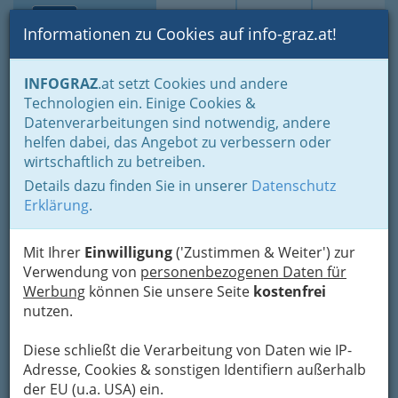
Toggle navi
Suche
Login
Menü
Informationen zu Cookies auf info-graz.at!
Home
Branchen
Einkaufen & Schenken - der Handel
INFOGRAZ
.at setzt Cookies und andere
Handel in Graz
Spezielles Einkaufen und Schenken
Technologien ein. Einige Cookies &
Landesprodukte
Landesproduktehandel
Datenverarbeitungen sind notwendig, andere
Nav
helfen dabei, das Angebot zu verbessern oder
Landesproduktehandel
wirtschaftlich zu betreiben.
Details dazu finden Sie in unserer
Datenschutz
Erklärung
.
Bezirksauswahl
Alle Bezirke
Mit Ihrer
Einwilligung
('Zustimmen & Weiter') zur
Verwendung von
personenbezogenen Daten für
Werbung
können Sie unsere Seite
kostenfrei
1
Austrosaat - Österr. Samenzucht- &
nutzen.
Handels AG
Diese schließt die Verarbeitung von Daten wie IP-
Puchstraße 172, 8055 Graz
Adresse, Cookies & sonstigen Identifiern außerhalb
+43 316 295 502
der EU (u.a. USA) ein.
+43 316 295 502 - 26