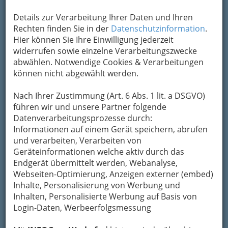
E-Mail
Karte & Routenplaner
Details zur Verarbeitung Ihrer Daten und Ihren
Eintrag ändern
Rechten finden Sie in der
Datenschutzinformation
.
Hier können Sie Ihre Einwilligung jederzeit
Kategorien
widerrufen sowie einzelne Verarbeitungszwecke
abwählen. Notwendige Cookies & Verarbeitungen
können nicht abgewählt werden.
2
Canina-Austria
Tierergänzungsfutter
Nach Ihrer Zustimmung (Art. 6 Abs. 1 lit. a DSGVO)
führen wir und unsere Partner folgende
Panzenbeckgasse 7, 8010 Graz
Datenverarbeitungsprozesse durch:
+43 316 391 078
Informationen auf einem Gerät speichern, abrufen
+43 316 392 209
und verarbeiten, Verarbeiten von
Karte & Routenplaner
Eintrag ändern
Geräteinformationen welche aktiv durch das
Endgerät übermittelt werden, Webanalyse,
Kategorien
Webseiten-Optimierung, Anzeigen externer (embed)
Inhalte, Personalisierung von Werbung und
3
Inhalten, Personalisierte Werbung auf Basis von
Friedmann Andreas
Login-Daten, Werbeerfolgsmessung
St.-Peter-Hauptstraße 126, 8042 Graz