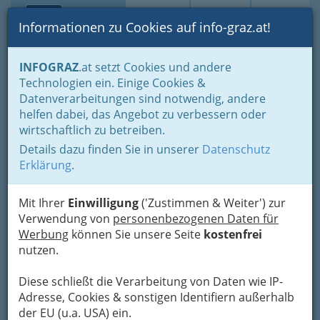
Toggle navi
Suche
Login
Menü
Informationen zu Cookies auf info-graz.at!
Home
Branchen
Einkaufen & Schenken - der Handel
INFOGRAZ
.at setzt Cookies und andere
Handel in Graz
Spezielles Einkaufen und Schenken
Technologien ein. Einige Cookies &
Landesprodukte
Landesproduktehandel
Datenverarbeitungen sind notwendig, andere
Ing. Alfred Schönbäck
Nav
helfen dabei, das Angebot zu verbessern oder
wirtschaftlich zu betreiben.
Ruckerlberggürtel 25, 8010 Graz
Details dazu finden Sie in unserer
Datenschutz
Erklärung
.
Mit Ihrer
Einwilligung
('Zustimmen & Weiter') zur
Karte
Verwendung von
personenbezogenen Daten für
Werbung
können Sie unsere Seite
kostenfrei
nutzen.
Adresse mit Google Maps anschauen
Diese schließt die Verarbeitung von Daten wie IP-
Adresse, Cookies & sonstigen Identifiern außerhalb
der EU (u.a. USA) ein.