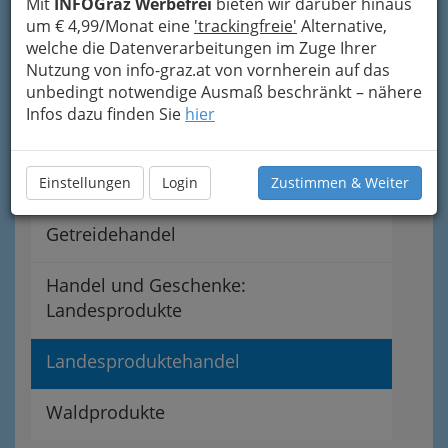
Mit
INFOGraz Werbefrei
bieten wir darüber hinaus
um € 4,99/Monat eine
'trackingfreie'
Alternative,
Obst
welche die Datenverarbeitungen im Zuge Ihrer
Nutzung von info-graz.at von vornherein auf das
Düngemittel
unbedingt notwendige Ausmaß beschränkt – nähere
Infos dazu finden Sie
hier
Futtermittel
Gemüsehandel
Einstellungen
Login
Zustimmen & Weiter
Getreidehandel
Handel und Geschenke:
Landesprodukte
Landesproduktehandel
Waldprodukte