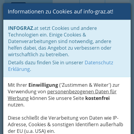
Toggle navi
Suche
Login
Menü
Informationen zu Cookies auf info-graz.at!
Home
Lebens-Guide
Soziales & Beratung
Beratungen
INFOGRAZ
.at setzt Cookies und andere
Lebens- & Sozialberatung
Technologien ein. Einige Cookies &
Aloisius Drumbl
Datenverarbeitungen sind notwendig, andere
Nav
helfen dabei, das Angebot zu verbessern oder
Leonhardstraße 40, 8010 Graz
wirtschaftlich zu betreiben.
Details dazu finden Sie in unserer
Datenschutz
Erklärung
.
Karte
Mit Ihrer
Einwilligung
('Zustimmen & Weiter') zur
Verwendung von
personenbezogenen Daten für
Werbung
können Sie unsere Seite
kostenfrei
Adresse mit Google Maps anschauen
nutzen.
Diese schließt die Verarbeitung von Daten wie IP-
Kontaktaufnahme
Adresse, Cookies & sonstigen Identifiern außerhalb
der EU (u.a. USA) ein.