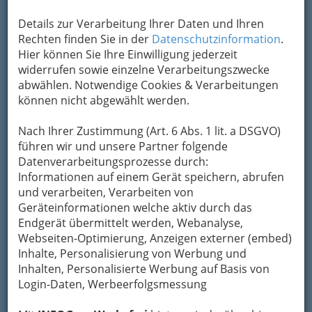
Um die Info-Graz Firmen
vor Spam-Mails zu
bewahren
, verwenden wir an dieser Stelle zur
Details zur Verarbeitung Ihrer Daten und Ihren
Übermittlung Ihrer Nachricht ein sicheres
Rechten finden Sie in der
Datenschutzinformation
.
Formular. Ihre Nachricht wird nach dem
Hier können Sie Ihre Einwilligung jederzeit
Absenden umgehend per Mail an das
widerrufen sowie einzelne Verarbeitungszwecke
Unternehmen Aloisius Drumbl weitergeleitet.
abwählen. Notwendige Cookies & Verarbeitungen
können nicht abgewählt werden.
Mein Name
Nach Ihrer Zustimmung (Art. 6 Abs. 1 lit. a DSGVO)
führen wir und unsere Partner folgende
Meine Email Adresse
Datenverarbeitungsprozesse durch:
Informationen auf einem Gerät speichern, abrufen
und verarbeiten, Verarbeiten von
Geräteinformationen welche aktiv durch das
Mein Betreff
Endgerät übermittelt werden, Webanalyse,
Webseiten-Optimierung, Anzeigen externer (embed)
Inhalte, Personalisierung von Werbung und
Meine Nachricht
Inhalten, Personalisierte Werbung auf Basis von
Login-Daten, Werbeerfolgsmessung