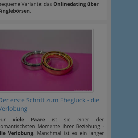
bequeme Variante: das
Onlinedating über
Singlebörsen
.
Der erste Schritt zum Eheglück - die
Verlobung
Für
viele Paare
ist sie einer der
romantischsten Momente ihrer Beziehung -
die Verlobung
. Manchmal ist es ein langer