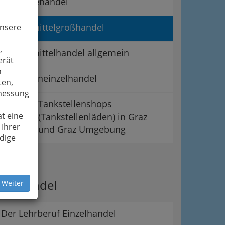
Getränkehandel
Lebensmittelgroßhandel
unsere
,
Lebensmittelhandel allgemein
erät
n
Süßwareneinzelhandel
ten,
smessung
Tankstellenshops
t eine
(Tankstellenläden) in Graz
 Ihrer
und Graz Umgebung
dige
ipps
er Handel
 Weiter
Der Lehrberuf Einzelhandel