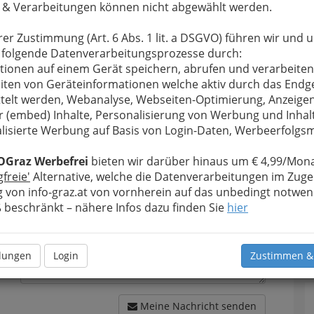
 & Verarbeitungen können nicht abgewählt werden.
rer Zustimmung (Art. 6 Abs. 1 lit. a DSGVO) führen wir und 
 folgende Datenverarbeitungsprozesse durch:
tionen auf einem Gerät speichern, abrufen und verarbeiten
u bewahren
, verwenden wir an dieser Stelle zur
iten von Geräteinformationen welche aktiv durch das Endg
Formular. Ihre Nachricht wird nach dem Absenden
telt werden, Webanalyse, Webseiten-Optimierung, Anzeige
ische Manufaktur für Feinschmecker Josef Reiner
r (embed) Inhalte, Personalisierung von Werbung und Inhal
lisierte Werbung auf Basis von Login-Daten, Werbeerfolg
Meine Nachricht
OGraz Werbefrei
bieten wir darüber hinaus um € 4,99/Mona
gfreie'
Alternative, welche die Datenverarbeitungen im Zuge
 von info-graz.at von vornherein auf das unbedingt notwen
beschränkt – nähere Infos dazu finden Sie
hier
T
D
llungen
Login
Zustimmen &
Meine Nachricht senden