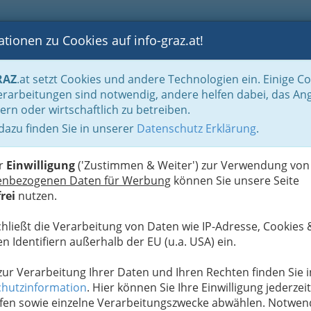
tionen zu Cookies auf info-graz.at!
B
F
G
B
GEN
LOGS
OTOS
ASTRONOMIE
RANCHEN
RAZ
.at setzt Cookies und andere Technologien ein. Einige C
Handel in Graz
Dinge des täglichen Lebens
Lebensmittel
Lebensmittelg
rarbeitungen sind notwendig, andere helfen dabei, das An
ern oder wirtschaftlich zu betreiben.
Feinschmecker Josef Reiner
 dazu finden Sie in unserer
Datenschutz Erklärung
.
N
er
Einwilligung
('Zustimmen & Weiter') zur Verwendung von
enbezogenen Daten für Werbung
können Sie unsere Seite
rei
nutzen.
chließt die Verarbeitung von Daten wie IP-Adresse, Cookies 
n Identifiern außerhalb der EU (u.a. USA) ein.
 zur Verarbeitung Ihrer Daten und Ihren Rechten finden Sie i
hutzinformation
. Hier können Sie Ihre Einwilligung jederzeit
fen sowie einzelne Verarbeitungszwecke abwählen. Notwen