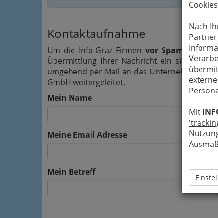
Cookies
Nach Ih
Kontaktaufnahme
Partner
Informa
Um die Info-Graz Firmen
vor Spam-Mails z
Verarbe
Übermittlung Ihrer Nachricht ein sicheres 
übermit
umgehend per Mail an das Unternehmen Steir
externe
GmbH weitergeleitet.
Persona
Mein Name
Mit
INF
'trackin
Nutzung
Meine Email Adresse
Ausmaß 
Mein Betreff
Einste