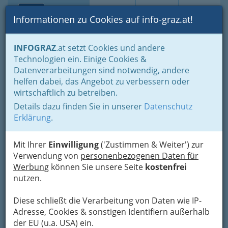
Toggle navi
Suche
Login
Menü
Informationen zu Cookies auf info-graz.at!
Home
Branchen
Einkaufen & Schenken - der Handel
INFOGRAZ
.at setzt Cookies und andere
Handel in Graz
Dinge des täglichen Lebens
Lebensmittel
Technologien ein. Einige Cookies &
Lebensmittelgroßhandel
Datenverarbeitungen sind notwendig, andere
Ewald Rabl
Nav
helfen dabei, das Angebot zu verbessern oder
wirtschaftlich zu betreiben.
Großmarktstraße 4, 8020 Graz
Details dazu finden Sie in unserer
Datenschutz
Erklärung
.
Mit Ihrer
Einwilligung
('Zustimmen & Weiter') zur
Karte
Verwendung von
personenbezogenen Daten für
Werbung
können Sie unsere Seite
kostenfrei
nutzen.
Adresse mit Google Maps anschauen
Diese schließt die Verarbeitung von Daten wie IP-
Adresse, Cookies & sonstigen Identifiern außerhalb
der EU (u.a. USA) ein.