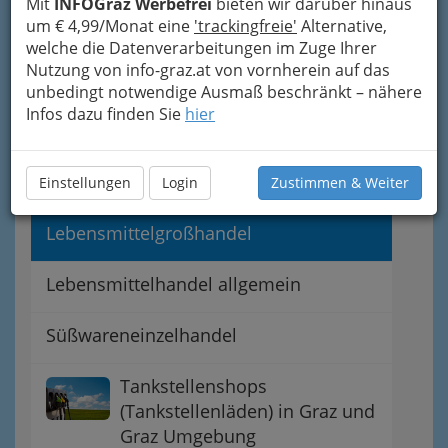
Mit
INFOGraz Werbefrei
bieten wir darüber hinaus
um € 4,99/Monat eine
'trackingfreie'
Alternative,
Bionahrung Graz - biologische
welche die Datenverarbeitungen im Zuge Ihrer
Ernährung
Nutzung von info-graz.at von vornherein auf das
unbedingt notwendige Ausmaß beschränkt – nähere
Feinkost - einmal so richtig
Infos dazu finden Sie
hier
schlemmen
Getränkehandel
Einstellungen
Login
Zustimmen & Weiter
Lebensmittelgroßhandel
Lebensmittelhandel allgemein
Süßwareneinzelhandel
Tankstellenshops
(Tankstellenläden) in Graz und
Graz Umgebung