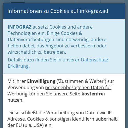
Toggle navi
Suche
Login
Menü
Informationen zu Cookies auf info-graz.at!
Home
Branchen
Einkaufen & Schenken - der Handel
INFOGRAZ
.at setzt Cookies und andere
Handel in Graz
Dinge des täglichen Lebens
Lebensmittel
Technologien ein. Einige Cookies &
Lebensmittelhandel allgemein
Datenverarbeitungen sind notwendig, andere
Billa Aktiengesellschaft
Nav
helfen dabei, das Angebot zu verbessern oder
wirtschaftlich zu betreiben.
Petrifelderstraße 16, 8042 Graz-St.Peter
Details dazu finden Sie in unserer
Datenschutz
+43 3466 43760
Erklärung
.
+43 2236 600 6890
Mit Ihrer
Einwilligung
('Zustimmen & Weiter') zur
Verwendung von
personenbezogenen Daten für
Werbung
können Sie unsere Seite
kostenfrei
Karte
nutzen.
Diese schließt die Verarbeitung von Daten wie IP-
Adresse mit Google Maps anschauen
Adresse, Cookies & sonstigen Identifiern außerhalb
der EU (u.a. USA) ein.