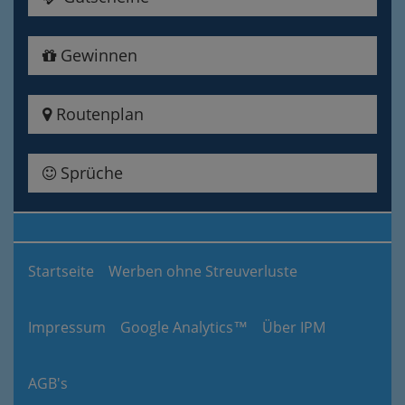
Gewinnen
Routenplan
Sprüche
Startseite
Werben ohne Streuverluste
Impressum
Google Analytics™
Über IPM
AGB's