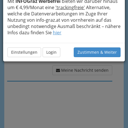
Mit
INFOGraz Werbefrei
bieten wir darüber hinaus
Meine Nachricht
um € 4,99/Monat eine
'trackingfreie'
Alternative,
welche die Datenverarbeitungen im Zuge Ihrer
Nutzung von info-graz.at von vornherein auf das
unbedingt notwendige Ausmaß beschränkt – nähere
Infos dazu finden Sie
hier
Einstellungen
Login
Zustimmen & Weiter
Meine Nachricht senden