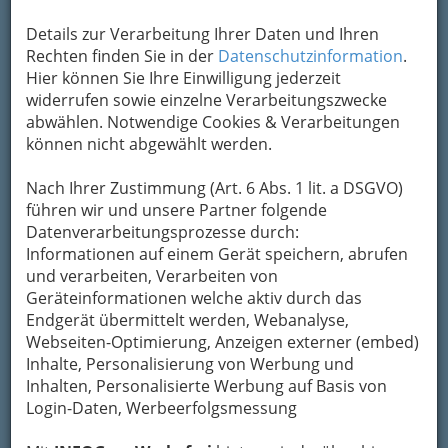
Kontaktaufnahme
Details zur Verarbeitung Ihrer Daten und Ihren
Rechten finden Sie in der
Datenschutzinformation
.
Um die Info-Graz Firmen
vor Spam-Mails zu
Hier können Sie Ihre Einwilligung jederzeit
bewahren
, verwenden wir an dieser Stelle zur
widerrufen sowie einzelne Verarbeitungszwecke
Übermittlung Ihrer Nachricht ein sicheres
abwählen. Notwendige Cookies & Verarbeitungen
Formular. Ihre Nachricht wird nach dem
können nicht abgewählt werden.
Absenden umgehend per Mail an das
Unternehmen Billa Aktiengesellschaft
Nach Ihrer Zustimmung (Art. 6 Abs. 1 lit. a DSGVO)
weitergeleitet.
führen wir und unsere Partner folgende
Mein Name
Datenverarbeitungsprozesse durch:
Informationen auf einem Gerät speichern, abrufen
und verarbeiten, Verarbeiten von
Geräteinformationen welche aktiv durch das
Meine Email Adresse
Endgerät übermittelt werden, Webanalyse,
Webseiten-Optimierung, Anzeigen externer (embed)
Inhalte, Personalisierung von Werbung und
Mein Betreff
Inhalten, Personalisierte Werbung auf Basis von
Login-Daten, Werbeerfolgsmessung