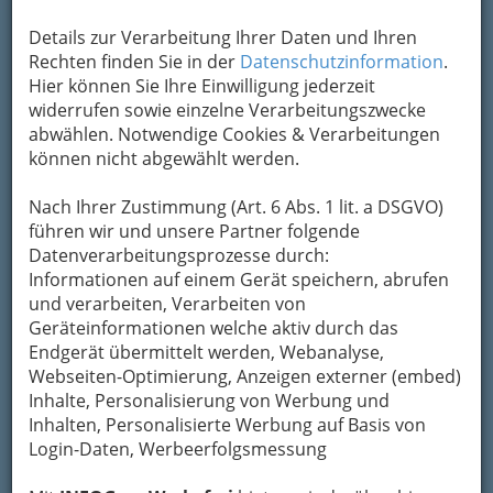
Kontaktaufnahme
Details zur Verarbeitung Ihrer Daten und Ihren
Rechten finden Sie in der
Datenschutzinformation
.
Um die Info-Graz Firmen
vor Spam-Mails zu
Hier können Sie Ihre Einwilligung jederzeit
bewahren
, verwenden wir an dieser Stelle zur
widerrufen sowie einzelne Verarbeitungszwecke
Übermittlung Ihrer Nachricht ein sicheres
abwählen. Notwendige Cookies & Verarbeitungen
Formular. Ihre Nachricht wird nach dem
können nicht abgewählt werden.
Absenden umgehend per Mail an das
Unternehmen Hofbäckerei Edegger - Tax
Nach Ihrer Zustimmung (Art. 6 Abs. 1 lit. a DSGVO)
weitergeleitet.
führen wir und unsere Partner folgende
Mein Name
Datenverarbeitungsprozesse durch:
Informationen auf einem Gerät speichern, abrufen
und verarbeiten, Verarbeiten von
Geräteinformationen welche aktiv durch das
Meine Email Adresse
Endgerät übermittelt werden, Webanalyse,
Webseiten-Optimierung, Anzeigen externer (embed)
Inhalte, Personalisierung von Werbung und
Mein Betreff
Inhalten, Personalisierte Werbung auf Basis von
Login-Daten, Werbeerfolgsmessung