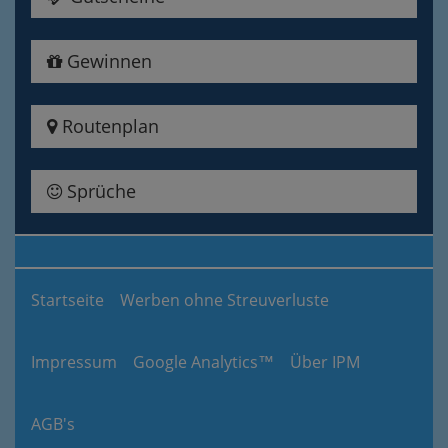
Gewinnen
Routenplan
Sprüche
Startseite
Werben ohne Streuverluste
Impressum
Google Analytics™
Über IPM
AGB's