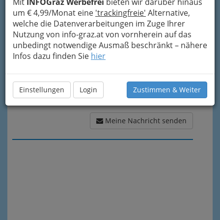
Mit
INFOGraz Werbefrei
bieten wir darüber hinaus
Meine Nachricht
um € 4,99/Monat eine
'trackingfreie'
Alternative,
welche die Datenverarbeitungen im Zuge Ihrer
Nutzung von info-graz.at von vornherein auf das
unbedingt notwendige Ausmaß beschränkt – nähere
Infos dazu finden Sie
hier
Einstellungen
Login
Zustimmen & Weiter
Meine Nachricht senden