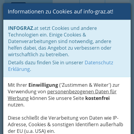
Toggle navi
Suche
Login
Menü
Informationen zu Cookies auf info-graz.at!
Home
Branchen
Einkaufen & Schenken - der Handel
INFOGRAZ
.at setzt Cookies und andere
Handel in Graz
Dinge des täglichen Lebens
Lebensmittel
Technologien ein. Einige Cookies &
Lebensmittelhandel allgemein
Datenverarbeitungen sind notwendig, andere
Hofbäckerei Edegger - Tax
Nav
helfen dabei, das Angebot zu verbessern oder
wirtschaftlich zu betreiben.
Hofgasse 6, 8010 Graz
Details dazu finden Sie in unserer
Datenschutz
+43 316 830 230
Erklärung
.
+43 316 830 230-13
Gutschein
Mit Ihrer
Einwilligung
('Zustimmen & Weiter') zur
Verwendung von
personenbezogenen Daten für
Werbung
können Sie unsere Seite
kostenfrei
Karte
nutzen.
Diese schließt die Verarbeitung von Daten wie IP-
Adresse mit Google Maps anschauen
Adresse, Cookies & sonstigen Identifiern außerhalb
der EU (u.a. USA) ein.