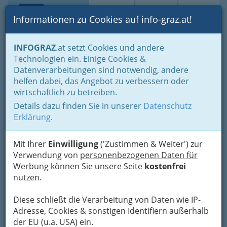
Toggle navi
Suche
Login
Menü
Informationen zu Cookies auf info-graz.at!
Home
Branchen
Einkaufen & Schenken - der Handel
INFOGRAZ
.at setzt Cookies und andere
Handel in Graz
Dinge des täglichen Lebens
Lebensmittel
Technologien ein. Einige Cookies &
Lebensmittelhandel allgemein
Datenverarbeitungen sind notwendig, andere
Christian Pfeifer
Nav
helfen dabei, das Angebot zu verbessern oder
wirtschaftlich zu betreiben.
Reininghausstraße 72, 8020 Graz
Details dazu finden Sie in unserer
Datenschutz
Erklärung
.
Mit Ihrer
Einwilligung
('Zustimmen & Weiter') zur
Karte
Verwendung von
personenbezogenen Daten für
Werbung
können Sie unsere Seite
kostenfrei
Karte anzeigen
nutzen.
Diese schließt die Verarbeitung von Daten wie IP-
Adresse, Cookies & sonstigen Identifiern außerhalb
der EU (u.a. USA) ein.