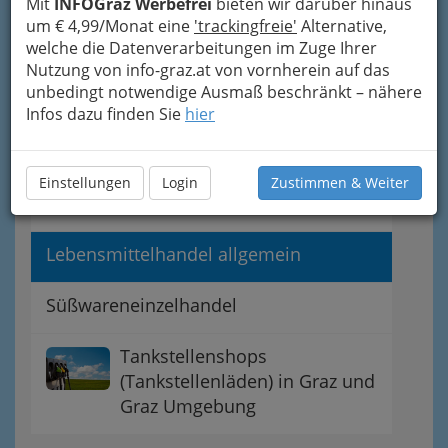
Bionahrung Graz - biologische
Mit
INFOGraz Werbefrei
bieten wir darüber hinaus
Ernährung
um € 4,99/Monat eine
'trackingfreie'
Alternative,
welche die Datenverarbeitungen im Zuge Ihrer
Nutzung von info-graz.at von vornherein auf das
Feinkost - einmal so richtig
unbedingt notwendige Ausmaß beschränkt – nähere
schlemmen
Infos dazu finden Sie
hier
Getränkehandel
Einstellungen
Login
Zustimmen & Weiter
Lebensmittelgroßhandel
Lebensmittelhandel allgemein
Süßwareneinzelhandel
Tankstellenshops
(Tankstellenläden) in Graz und
Graz Umgebung