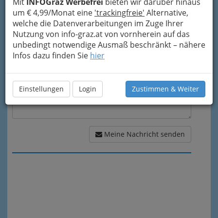
Mit
INFOGraz Werbefrei
bieten wir darüber hinaus
um € 4,99/Monat eine
'trackingfreie'
Alternative,
Meine Nachricht
welche die Datenverarbeitungen im Zuge Ihrer
Nutzung von info-graz.at von vornherein auf das
unbedingt notwendige Ausmaß beschränkt – nähere
Infos dazu finden Sie
hier
Einstellungen
Login
Zustimmen & Weiter
Meine Nachricht senden