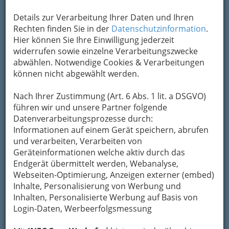
Details zur Verarbeitung Ihrer Daten und Ihren
Kontaktaufnahme
Rechten finden Sie in der
Datenschutzinformation
.
Hier können Sie Ihre Einwilligung jederzeit
Um die Info-Graz Firmen
vor Spam-Mails zu
widerrufen sowie einzelne Verarbeitungszwecke
bewahren
, verwenden wir an dieser Stelle zur
abwählen. Notwendige Cookies & Verarbeitungen
Übermittlung Ihrer Nachricht ein sicheres
können nicht abgewählt werden.
Formular. Ihre Nachricht wird nach dem
Absenden umgehend per Mail an das
Nach Ihrer Zustimmung (Art. 6 Abs. 1 lit. a DSGVO)
Unternehmen Dieter Friedrich Duller Roth-
führen wir und unsere Partner folgende
Tankstelle weitergeleitet.
Datenverarbeitungsprozesse durch:
Informationen auf einem Gerät speichern, abrufen
Mein Name
und verarbeiten, Verarbeiten von
Geräteinformationen welche aktiv durch das
Endgerät übermittelt werden, Webanalyse,
Meine Email Adresse
Webseiten-Optimierung, Anzeigen externer (embed)
Inhalte, Personalisierung von Werbung und
Inhalten, Personalisierte Werbung auf Basis von
Login-Daten, Werbeerfolgsmessung
Mein Betreff