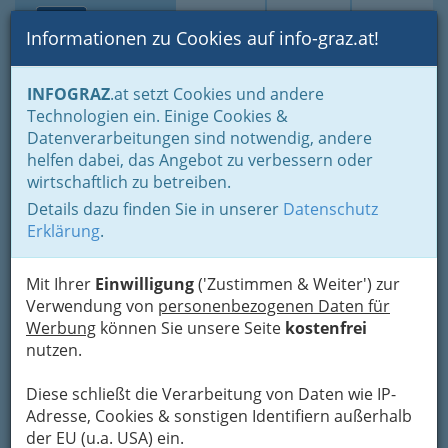
Toggle navi
Suche
Login
Menü
Informationen zu Cookies auf info-graz.at!
Home
Branchen
Einkaufen & Schenken - der Handel
INFOGRAZ
.at setzt Cookies und andere
Handel in Graz
Dinge des täglichen Lebens
Lebensmittel
Technologien ein. Einige Cookies &
Lebensmittelhandel allgemein
Datenverarbeitungen sind notwendig, andere
Dieter Friedrich Duller Roth-
Nav
helfen dabei, das Angebot zu verbessern oder
wirtschaftlich zu betreiben.
Tankstelle
Details dazu finden Sie in unserer
Datenschutz
Riesstraße 422, 8301 Kainbach bei Graz
Erklärung
.
+43 316 301 760
+43 316 301 760
Mit Ihrer
Einwilligung
('Zustimmen & Weiter') zur
Verwendung von
personenbezogenen Daten für
Werbung
können Sie unsere Seite
kostenfrei
nutzen.
Karte
Diese schließt die Verarbeitung von Daten wie IP-
Adresse, Cookies & sonstigen Identifiern außerhalb
Adresse mit Google Maps anschauen
der EU (u.a. USA) ein.