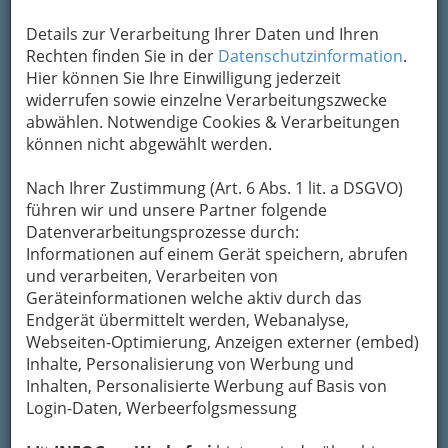
Details zur Verarbeitung Ihrer Daten und Ihren
Kontaktaufnahme
Rechten finden Sie in der
Datenschutzinformation
.
Hier können Sie Ihre Einwilligung jederzeit
Um die Info-Graz Firmen
vor Spam-Mails zu
widerrufen sowie einzelne Verarbeitungszwecke
bewahren
, verwenden wir an dieser Stelle zur
abwählen. Notwendige Cookies & Verarbeitungen
Übermittlung Ihrer Nachricht ein sicheres
können nicht abgewählt werden.
Formular. Ihre Nachricht wird nach dem
Absenden umgehend per Mail an das
Nach Ihrer Zustimmung (Art. 6 Abs. 1 lit. a DSGVO)
Unternehmen EUROSPAR Sackstraße K & Ö
führen wir und unsere Partner folgende
weitergeleitet.
Datenverarbeitungsprozesse durch:
Informationen auf einem Gerät speichern, abrufen
Mein Name
und verarbeiten, Verarbeiten von
Geräteinformationen welche aktiv durch das
Endgerät übermittelt werden, Webanalyse,
Meine Email Adresse
Webseiten-Optimierung, Anzeigen externer (embed)
Inhalte, Personalisierung von Werbung und
Inhalten, Personalisierte Werbung auf Basis von
Login-Daten, Werbeerfolgsmessung
Mein Betreff