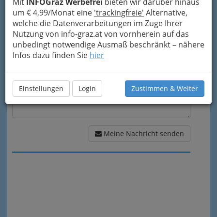
Mit
INFOGraz Werbefrei
bieten wir darüber hinaus
um € 4,99/Monat eine
'trackingfreie'
Alternative,
Meine Nachricht
welche die Datenverarbeitungen im Zuge Ihrer
Nutzung von info-graz.at von vornherein auf das
unbedingt notwendige Ausmaß beschränkt – nähere
Infos dazu finden Sie
hier
Einstellungen
Login
Zustimmen & Weiter
Meine Nachricht senden