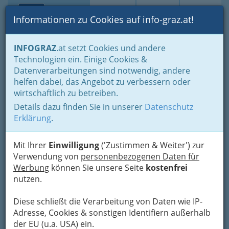
Toggle navi
Suche
Login
Menü
Informationen zu Cookies auf info-graz.at!
Home
Branchen
Einkaufen & Schenken - der Handel
INFOGRAZ
.at setzt Cookies und andere
Der Handel nach WKO-Gliederung
Lebensmittelhandel
Technologien ein. Einige Cookies &
Lebensmittelhandel
Datenverarbeitungen sind notwendig, andere
EUROSPAR Sackstraße K &
Nav
helfen dabei, das Angebot zu verbessern oder
wirtschaftlich zu betreiben.
Ö
Details dazu finden Sie in unserer
Datenschutz
Sackstraße 7 - 13, 8010 Graz
Erklärung
.
+43 316 827 910
+43 316 827 910 - 723
Mit Ihrer
Einwilligung
('Zustimmen & Weiter') zur
Verwendung von
personenbezogenen Daten für
Gutschein
Werbung
können Sie unsere Seite
kostenfrei
nutzen.
Karte
Diese schließt die Verarbeitung von Daten wie IP-
Adresse, Cookies & sonstigen Identifiern außerhalb
Adresse mit Google Maps anschauen
der EU (u.a. USA) ein.