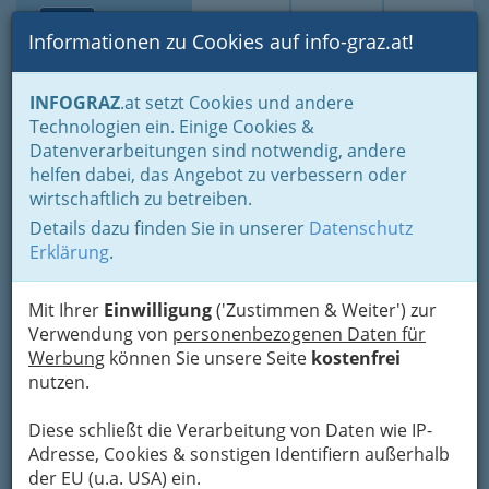
Toggle navi
Suche
Login
Menü
Informationen zu Cookies auf info-graz.at!
Home
Branchen
Einkaufen & Schenken - der Handel
INFOGRAZ
.at setzt Cookies und andere
Der Handel nach WKO-Gliederung
Lebensmittelhandel
Technologien ein. Einige Cookies &
Lebensmittelhandel
Datenverarbeitungen sind notwendig, andere
Rudi Kinzl KG
Nav
helfen dabei, das Angebot zu verbessern oder
wirtschaftlich zu betreiben.
Griesplatz 18, 8020 Graz
Details dazu finden Sie in unserer
Datenschutz
+43 (316) 711136
Erklärung
.
+43 (316) 711136
Mit Ihrer
Einwilligung
('Zustimmen & Weiter') zur
Verwendung von
personenbezogenen Daten für
Werbung
können Sie unsere Seite
kostenfrei
Karte
nutzen.
Diese schließt die Verarbeitung von Daten wie IP-
Adresse mit Google Maps anschauen
Adresse, Cookies & sonstigen Identifiern außerhalb
der EU (u.a. USA) ein.