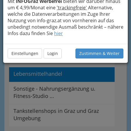
Mit
INFOGraz Werbefrei
bieten wir darüber hinaus
Feinkost - Käse u. Obst & Gemüse u.
um € 4,99/Monat eine
'trackingfreie'
Alternative,
Partyservice u. Bioladen ...
welche die Datenverarbeitungen im Zuge Ihrer
Nutzung von info-graz.at von vornherein auf das
unbedingt notwendige Ausmaß beschränkt – nähere
Getränkehandel
Infos dazu finden Sie
hier
Lebensmitteleinzelhandel
Einstellungen
Login
Zustimmen & Weiter
Lebensmittelgroßhandel
Lebensmittelhandel
Sonstige - Nahrungsergänzung u.
Fitness-Studio ...
Tankstellenshops in Graz und Graz
Umgebung