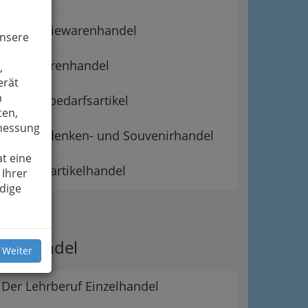
Galanteriewarenhandel
unsere
Lederwarenhandel
,
erät
n
Raucherbedarfsartikel
ten,
smessung
Reiseandenken- und Souvenirhandel
t eine
Silvesterartikelhandel
 Ihrer
dige
ipps
er Handel
 Weiter
Der Lehrberuf Einzelhandel