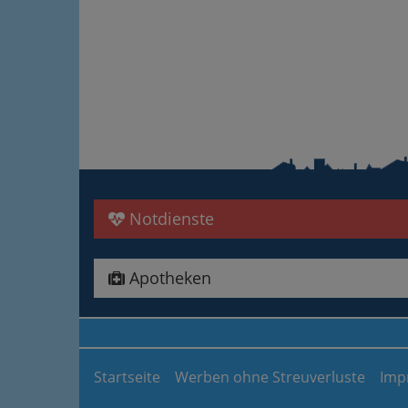
Notdienste
Apotheken
Startseite
Werben ohne Streuverluste
Imp