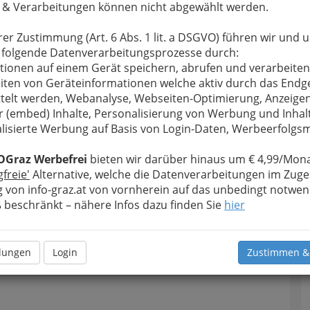
 & Verarbeitungen können nicht abgewählt werden.
rer Zustimmung (Art. 6 Abs. 1 lit. a DSGVO) führen wir und 
 folgende Datenverarbeitungsprozesse durch:
tionen auf einem Gerät speichern, abrufen und verarbeiten
iten von Geräteinformationen welche aktiv durch das Endg
telt werden, Webanalyse, Webseiten-Optimierung, Anzeige
r (embed) Inhalte, Personalisierung von Werbung und Inhal
lisierte Werbung auf Basis von Login-Daten, Werbeerfolg
OGraz Werbefrei
bieten wir darüber hinaus um € 4,99/Mona
gfreie'
Alternative, welche die Datenverarbeitungen im Zuge
 von info-graz.at von vornherein auf das unbedingt notwen
beschränkt – nähere Infos dazu finden Sie
hier
T
D
llungen
Login
Zustimmen &