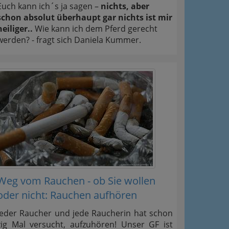
Euch kann ich´s ja sagen –
nichts, aber
schon absolut überhaupt gar nichts ist mir
heiliger..
Wie kann ich dem Pferd gerecht
werden? - fragt sich Daniela Kummer.
Weg vom Rauchen - ob Sie wollen
oder nicht: Rauchen aufhören
Jeder Raucher und jede Raucherin hat schon
zig Mal versucht, aufzuhören! Unser GF ist