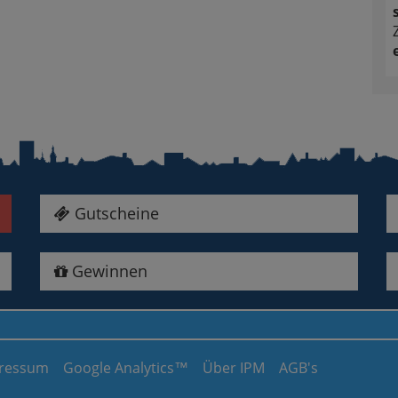
Gutscheine
Gewinnen
ressum
Google Analytics™
Über IPM
AGB's