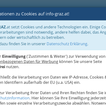
tionen zu Cookies auf info-graz.at!
B
F
G
B
GEN
LOGS
OTOS
ASTRONOMIE
RANCHEN
RAZ
.at setzt Cookies und andere Technologien ein. Einige C
Der Handel nach WKO-Gliederung
Lederwaren- u. Spielwaren- & Sportartikel
rarbeitungen sind notwendig, andere helfen dabei, das An
ern oder wirtschaftlich zu betreiben.
 dazu finden Sie in unserer
Datenschutz Erklärung
.
N
er
Einwilligung
('Zustimmen & Weiter') zur Verwendung von
enbezogenen Daten für Werbung
können Sie unsere Seite
rei
nutzen.
chließt die Verarbeitung von Daten wie IP-Adresse, Cookies 
n Identifiern außerhalb der EU (u.a. USA) ein.
 zur Verarbeitung Ihrer Daten und Ihren Rechten finden Sie i
hutzinformation
. Hier können Sie Ihre Einwilligung jederzeit
fen sowie einzelne Verarbeitungszwecke abwählen. Notwen