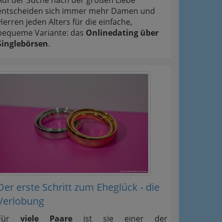
entscheiden sich immer mehr Damen und
Herren jeden Alters für die einfache,
bequeme Variante: das
Onlinedating über
Singlebörsen
.
Der erste Schritt zum Eheglück - die
Verlobung
Für
viele Paare
ist sie einer der