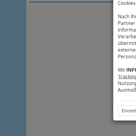
Cookies
Nach Ih
Partner
Informa
Verarbe
übermit
externe
Persona
Mit
INF
'trackin
Nutzung
Ausmaß 
Einste