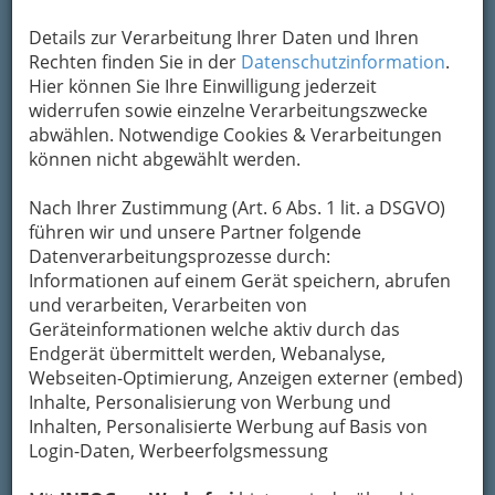
Um die Info-Graz Firmen
vor Spam-Mails zu
bewahren
, verwenden wir an dieser Stelle zur
Details zur Verarbeitung Ihrer Daten und Ihren
Übermittlung Ihrer Nachricht ein sicheres
Rechten finden Sie in der
Datenschutzinformation
.
Formular. Ihre Nachricht wird nach dem
Hier können Sie Ihre Einwilligung jederzeit
Absenden umgehend per Mail an das
widerrufen sowie einzelne Verarbeitungszwecke
Unternehmen Gotthardt Heidi weitergeleitet.
abwählen. Notwendige Cookies & Verarbeitungen
können nicht abgewählt werden.
Mein Name
Nach Ihrer Zustimmung (Art. 6 Abs. 1 lit. a DSGVO)
führen wir und unsere Partner folgende
Meine Email Adresse
Datenverarbeitungsprozesse durch:
Informationen auf einem Gerät speichern, abrufen
und verarbeiten, Verarbeiten von
Mein Betreff
Geräteinformationen welche aktiv durch das
Endgerät übermittelt werden, Webanalyse,
Webseiten-Optimierung, Anzeigen externer (embed)
Inhalte, Personalisierung von Werbung und
Meine Nachricht
Inhalten, Personalisierte Werbung auf Basis von
Login-Daten, Werbeerfolgsmessung