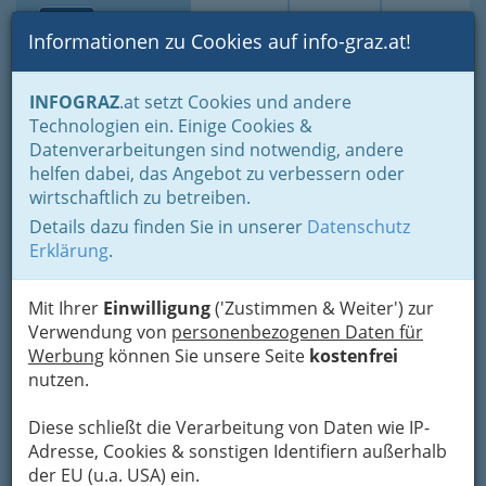
Toggle navi
Suche
Login
Menü
Informationen zu Cookies auf info-graz.at!
Home
Branchen
Einkaufen & Schenken - der Handel
INFOGRAZ
.at setzt Cookies und andere
Der Handel nach WKO-Gliederung
Technologien ein. Einige Cookies &
Lederwaren- u. Spielwaren- & Sportartikelhandel
Datenverarbeitungen sind notwendig, andere
Heidi Gotthardt
Nav
helfen dabei, das Angebot zu verbessern oder
wirtschaftlich zu betreiben.
Albrechtgasse 4, 8010 Graz
Details dazu finden Sie in unserer
Datenschutz
+43 316 848 104
Erklärung
.
Gutschein
Mit Ihrer
Einwilligung
('Zustimmen & Weiter') zur
Verwendung von
personenbezogenen Daten für
Karte
Werbung
können Sie unsere Seite
kostenfrei
nutzen.
Karte anzeigen
Diese schließt die Verarbeitung von Daten wie IP-
Kontaktaufnahme
Adresse, Cookies & sonstigen Identifiern außerhalb
der EU (u.a. USA) ein.